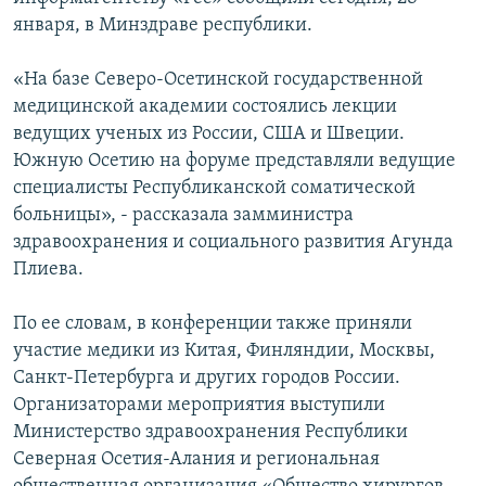
СПОРТ
БЛОГИ
АРХИВ РАДИОПРОГРАММЫ
января, в Минздраве республики.
МИР
ГОЛОСА
«На базе Северо-Осетинской государственной
ЧИТАЕМ ПРЕССУ
Все сайты РСЕ/РС
медицинской академии состоялись лекции
ведущих ученых из России, США и Швеции.
Южную Осетию на форуме представляли ведущие
специалисты Республиканской соматической
больницы», - рассказала замминистра
здравоохранения и социального развития Агунда
Плиева.
По ее словам, в конференции также приняли
участие медики из Китая, Финляндии, Москвы,
Санкт-Петербурга и других городов России.
Организаторами мероприятия выступили
Министерство здравоохранения Республики
Северная Осетия-Алания и региональная