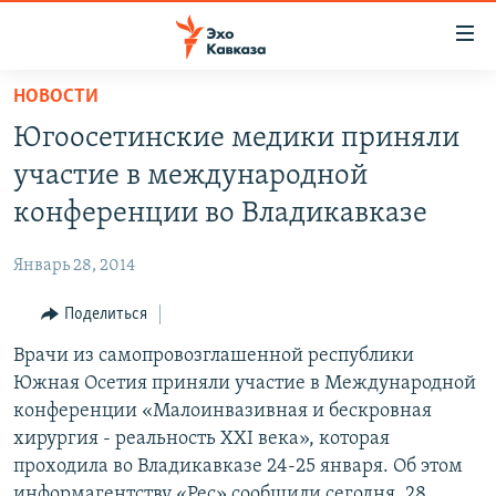
Accessibility
links
Вернуться
НОВОСТИ
к
НОВОСТИ
Югоосетинские медики приняли
основному
ТБИЛИСИ
содержанию
участие в международной
СУХУМИ
Вернутся
конференции во Владикавказе
к
ЦХИНВАЛИ
главной
Январь 28, 2014
ВЕСЬ КАВКАЗ
навигации
Вернутся
Поделиться
ТЕМЫ
СЕВЕРНЫЙ КАВКАЗ
к
Врачи из самопровозглашенной республики
РУБРИКИ
АРМЕНИЯ
ПОЛИТИКА
поиску
Южная Осетия приняли участие в Международной
МУЛЬТИМЕДИА
АЗЕРБАЙДЖАН
ЭКОНОМИКА
НЕКРУГЛЫЙ СТОЛ
конференции «Малоинвазивная и бескровная
АУДИО
хирургия - реальность XXI века», которая
ОБЩЕСТВО
ГОСТЬ НЕДЕЛИ
ВИДЕО
проходила во Владикавказе 24-25 января. Об этом
КУЛЬТУРА
ПОЗИЦИЯ
ФОТО
ПОДКАСТЫ
информагентству «Рес» сообщили сегодня, 28
ПРИСОЕДИНЯЙТЕСЬ!