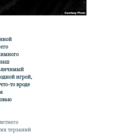
енной
его
жимного
 наш
различимый
модной игрой,
что-то вроде
ом
ровью
летнего
тих терзаний