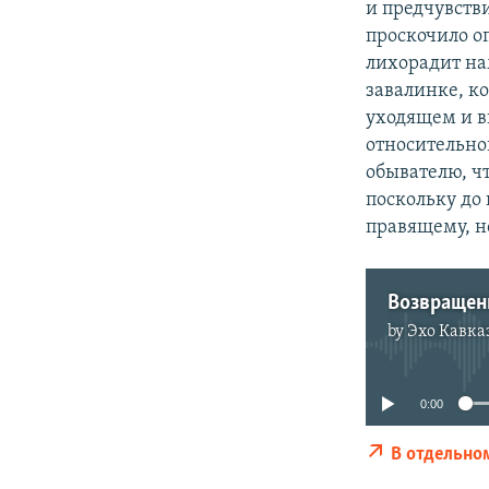
и предчувств
проскочило оп
лихорадит на
завалинке, к
уходящем и в
относительно
обывателю, ч
поскольку до
правящему, н
Возвращен
by
Эхо Кавка
0:00
В отдельно