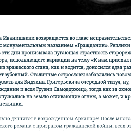
а Иванишвили возвращается во главе неправительств
 с монументальным названием «Гражданин».
Реплики 
в эти дни пронизывала пугающая страстность староре
ора, исполняющего вариации на тему «К нам приехал
из вражеского стана, как и водится, доносился едва 
ет зубовный. Столичные острословы забавлялись ново
умать для Бидзины Григорьевича очередной титул, ну, 
жданин и всея Грузии Самодержец», тогда как за окн
опускались на землю отливающие огнем, а может, и к
снежинки.
ольно дышится в возрожденном Арканаре! После много
ского романа с призраком гражданской войны, всех э