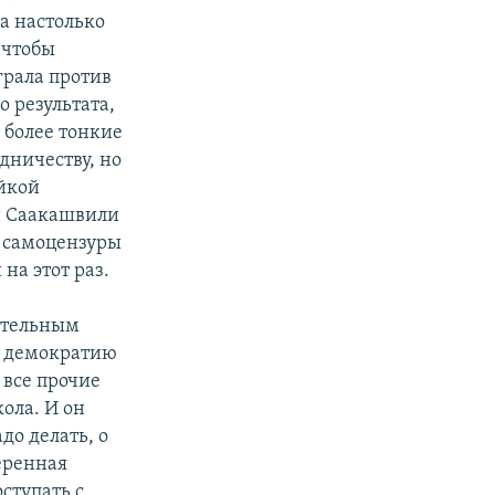
а настолько
 чтобы
грала против
о результата,
 более тонкие
дничеству, но
йкой
ки Саакашвили
й самоцензуры
на этот раз.
лательным
ю демократию
 все прочие
ола. И он
до делать, о
веренная
ступать с