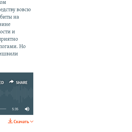
дом
седству вовсю
ббиты на
дзине
ости и
приятно
погами. Но
нишвили
ED
SHARE
5:35
Скачать
SHARE