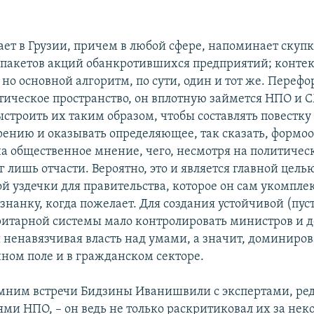
лает в Грузии, причем в любой сфере, напоминает скуп
пакетов акций обанкротившихся предприятий; конте
 но основной алгоритм, по сути, один и тот же. Переф
итическое пространство, он вплотную займется НПО и 
строить их таким образом, чтобы составлять повестку
рению и оказывать определяющее, так сказать, форм
на общественное мнение, чего, несмотря на политичес
г лишь отчасти. Вероятно, это и является главной целью
й уздечки для правительства, которое он сам укомпле
знанку, когда пожелает. Для создания устойчивой (пус
ритарной системы мало контролировать министров и д
 ненавязчивая власть над умами, а значит, доминиро
ом поле и в гражданском секторе.
мним встречи Бидзины Иванишвили с экспертами, ре
ями НПО, – он ведь не только раскритиковал их за нек