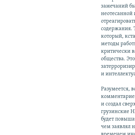
замечаний бы
неотесанной и
отреагироват
содержания. Т
который, кста
методы работ
критически в
общества. Эт
затерроризиро
и интеллектуа
Разумеется, 
комментарием
и создал све
грузинские Н
будет повышат
чем заявлял н
временем инст