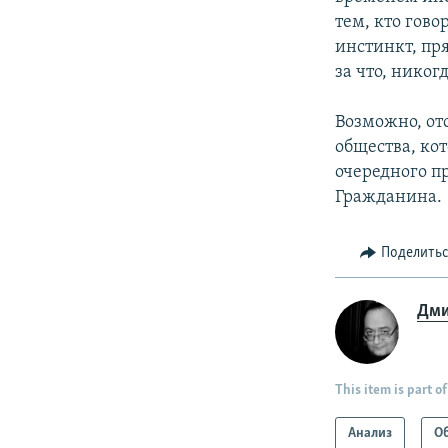
тем, кто гово
инстинкт, пр
за что, никогд
Возможно, от
общества, ко
очередного п
Гражданина.
Поделить
Дми
This item is part of
Анализ
О