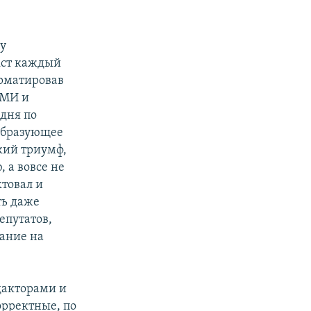
ку
кст каждый
орматировав
СМИ и
 дня по
ообразующее
кий триумф,
, а вовсе не
ктовал и
ть даже
епутатов,
вание на
дакторами и
орректные, по