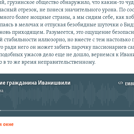
ий, грузинское общество обнаружило, что каким-то чу
асный отрезок, не понеся значительного урона. По со
много более мощные страны, а мы сидим себе, как хо
опаясь в мелочах и отпуская безобидные шуточки о Би
новь приходящем. Разумеется, это ощущение безопасн
й стабильности иллюзорно, но вместе с тем настолько 
то ради него он может забить парочку пассионариев са
 подобных ужасов дело еще не дошло, вернемся к Ива
о в то же время неправительственному.
ие гражданина Иванишвили
EMB
за
No media source currently available
м окне
EMBED