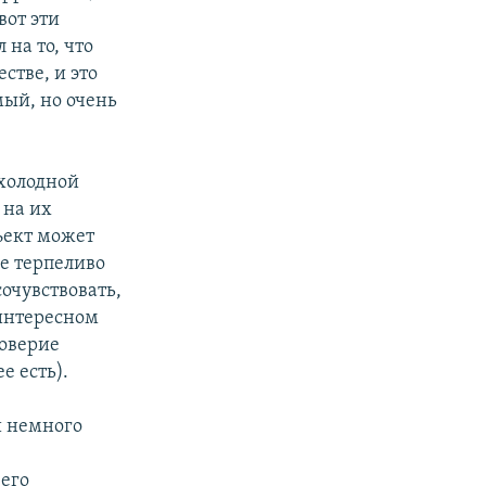
вот эти
 на то, что
стве, и это
мый, но очень
«холодной
 на их
ъект может
е терпеливо
очувствовать,
 интересном
доверие
е есть).
и немного
о
 его