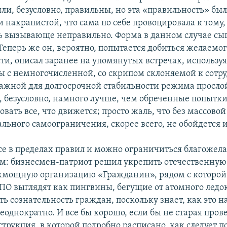
ли, безусловно, правильны, но эта «правильность» был
 нахрапистой, что сама по себе провоцировала к тому,
ь вызывающе неправильно. Форма в данном случае сы
еперь же он, вероятно, попытается добиться желаемог
ти, описал заранее на упомянутых встречах, используя
ы с немногочисленной, со скрипом склоняемой к сотру
ажной для долгосрочной стабильности режима просло
о, безусловно, намного лучше, чем обреченные попыт
вать все, что движется; просто жаль, что без массово
льного самоограничения, скорее всего, не обойдется и 
все в пределах правил и можно ограничиться благоже
: бизнесмен-патриот решил укрепить отечественну
рхмощную организацию «Гражданин», рядом с которой
ПО выглядят как пингвины, бегущие от атомного ледок
ь сознательность граждан, поскольку знает, как это на
еоднократно. И все бы хорошо, если бы не старая про
рукция, в которой подробно расписано, как следует по