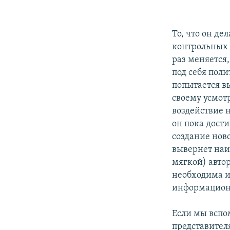
То, что он де
контрольных 
раз меняется,
под себя пол
попытается вы
своему усмот
воздействие 
он пока дости
создание ново
вывернет наи
мягкой) авто
необходима и
информационн
Если мы вспо
представител