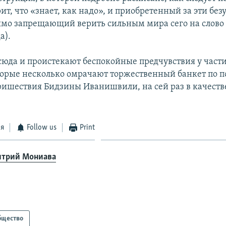
рит, что «знает, как надо», и приобретенный за эти бе
ямо запрещающий верить сильным мира сего на слово 
а).
сюда и проистекают беспокойные предчувствия у части
торые несколько омрачают торжественный банкет по п
ришествия Бидзины Иванишвили, на сей раз в качеств
ся
Follow us
Print
трий Мониава
бщество