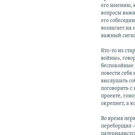
его мнению, 
вопросы важны
его собеседни
возлагает на
важный сигн
Кто-то из ст
войны», говор
беспокойные 
повести себя
выслушать со
поговорить с
проекте, гоно
окрепнет, а к
Во время пер
переборщил –
патерналистск