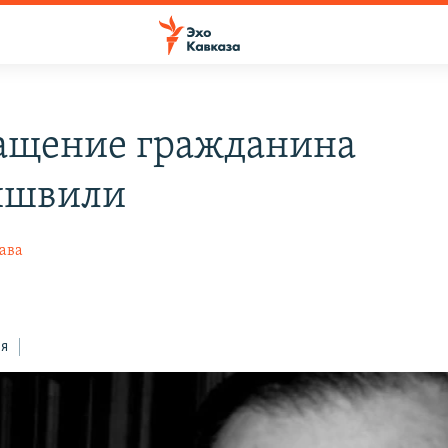
ащение гражданина
ишвили
ава
ся