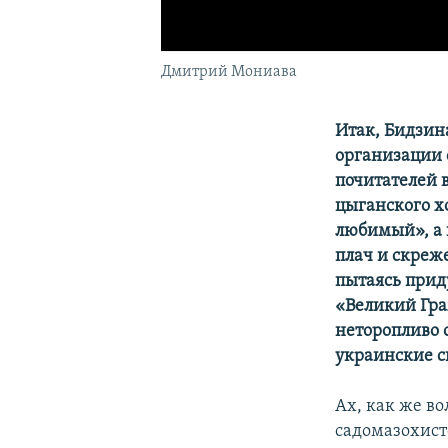
Дмитрий Мониава
Итак, Бидзин
организации
почитателей 
цыганского х
любимый», а 
плач и скреж
пытаясь прид
«Великий Гра
неторопливо 
украинские 
Ах, как же в
садомазохист