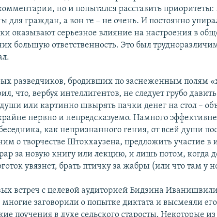
комментарии, но и попытался расставить приоритеты: 
 для граждан, а вон те – не очень. И постоянно упирал
ки оказывают серьезное влияние на настроения в обще
 них большую ответственность. Это был трудноразличи
ал.
арых разведчиков, бродивших по заснеженным полям 
ил, что, вербуя интеллигентов, не следует грубо давить
души или картинно швырять пачки денег на стол – об
 крайне нервно и непредсказуемо. Намного эффективне
беседника, как непризнанного гения, от всей души пос
 ним о творчестве Штокхаузена, предложить участие в
рар за новую книгу или лекцию, и лишь потом, когда 
оготок увязнет, брать птичку за жабры (или что там у не
вых встреч с целевой аудиторией Бидзина Иванишвил
 многие заговорили о попытке диктата и высмеяли ег
ие поучения в духе сельского старосты. Некоторые из