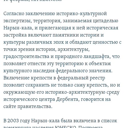
СПОРТ
БЛОГИ
АРХИВ РАДИОПРОГРАММЫ
Согласно заключению историко-культурной
МИР
ГОЛОСА
экспертизы, территория, занимаемая цитаделью
ЧИТАЕМ ПРЕССУ
Все сайты РСЕ/РС
Нарын-кала, и прилегающая к ней историческая
застройка включают памятники истории и
культуры различных эпох и обладают ценностью с
точки зрения истории, архитектуры,
градостроительства и природного ландшафта, что
позволяет отнести эту территорию к объектам
культурного наследия федерального значения.
Включение крепости в федеральный реестр
позволит сохранить не только саму крепость, но и
окружающую его историко-архитектурную среду
исторического центра Дербента, говорится на
сайте правительства.
В 2003 году Нарын-кала была включена в список