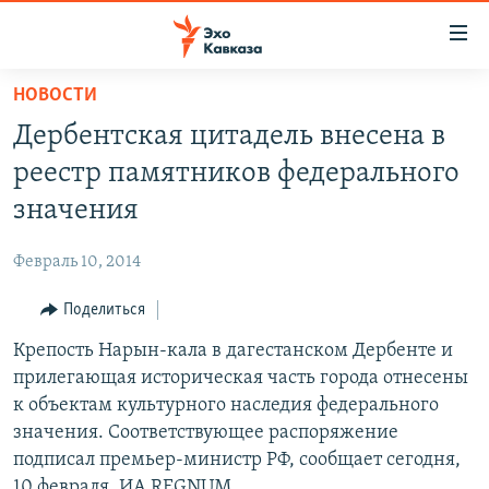
Accessibility
links
Вернуться
НОВОСТИ
к
НОВОСТИ
Дербентская цитадель внесена в
основному
ТБИЛИСИ
содержанию
реестр памятников федерального
СУХУМИ
Вернутся
значения
к
ЦХИНВАЛИ
главной
Февраль 10, 2014
ВЕСЬ КАВКАЗ
навигации
Вернутся
Поделиться
ТЕМЫ
СЕВЕРНЫЙ КАВКАЗ
к
Крепость Нарын-кала в дагестанском Дербенте и
РУБРИКИ
АРМЕНИЯ
ПОЛИТИКА
поиску
прилегающая историческая часть города отнесены
МУЛЬТИМЕДИА
АЗЕРБАЙДЖАН
ЭКОНОМИКА
НЕКРУГЛЫЙ СТОЛ
к объектам культурного наследия федерального
АУДИО
значения. Соответствующее распоряжение
ОБЩЕСТВО
ГОСТЬ НЕДЕЛИ
ВИДЕО
подписал премьер-министр РФ, сообщает сегодня,
КУЛЬТУРА
ПОЗИЦИЯ
ФОТО
ПОДКАСТЫ
10 февраля, ИА REGNUM.
ПРИСОЕДИНЯЙТЕСЬ!