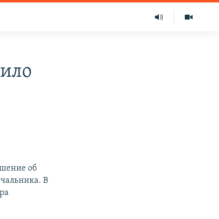
вило
ешение об
ачальника. В
тра