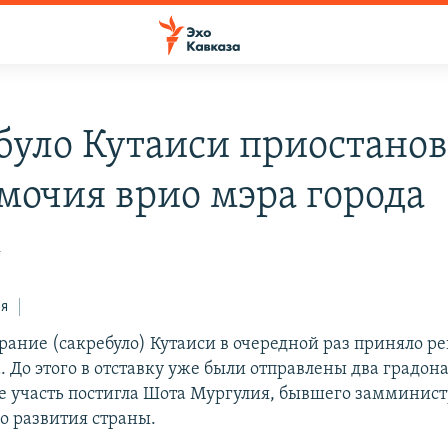
було Кутаиси приостано
мочия врио мэра города
4
ся
брание (сакребуло) Кутаиси в очередной раз приняло р
. До этого в отставку уже были отправлены два градон
 же участь постигла Шота Мургулия, бывшего замминис
о развития страны.