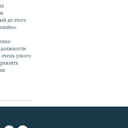
ял
им
ый до этого
нлайн».
итике
с должности
 очень узкого
правлять
им