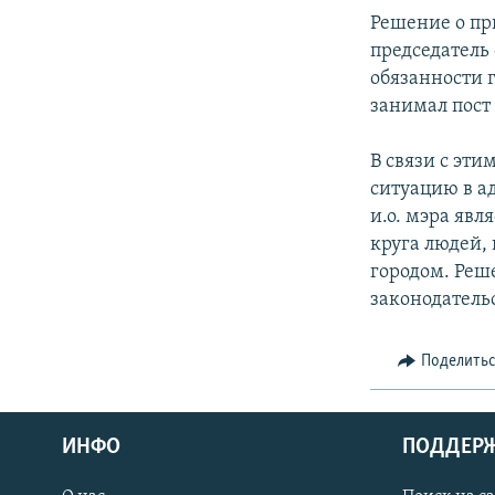
СПОРТ
БЛОГИ
АРХИВ РАДИОПРОГРАММЫ
Решение о пр
МИР
ГОЛОСА
председатель
обязанности 
ЧИТАЕМ ПРЕССУ
занимал пост 
В связи с эт
ситуацию в а
и.о. мэра явл
круга людей,
городом. Реш
законодатель
Поделить
ИНФО
ПОДДЕР