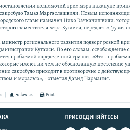
иостановлении полномочий врио мэра накануне прин
 сакребуло Тамаз Маргвелашвили. Новым исполняющ
городского главы назначен Нико Качкачишвили, котор
второго заместителя мэра Кутаиси, передает «Грузия о
им министр регионального развития подверг резкой кр
дминистрации Кутаиси. По его словам, освобождение 
яется проблемой определенной группы. «Это - проблема
 которые имеют ни чем не обоснованную претензию у
ение сакребуло приходит в противоречие с действующ
ством и моралью», - отметил Давид Нармания.
ся
Follow us
Print
ЖКА
ПРИСОЕДИНЯЙТЕСЬ!