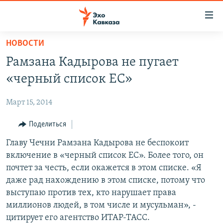
Accessibility
links
Вернуться
НОВОСТИ
к
НОВОСТИ
Рамзана Кадырова не пугает
основному
ТБИЛИСИ
содержанию
«черный список ЕС»
СУХУМИ
Вернутся
к
Март 15, 2014
ЦХИНВАЛИ
главной
ВЕСЬ КАВКАЗ
Поделиться
навигации
Вернутся
ТЕМЫ
Главу Чечни Рамзана Кадырова не беспокоит
СЕВЕРНЫЙ КАВКАЗ
к
включение в «черный список ЕС». Более того, он
РУБРИКИ
АРМЕНИЯ
ПОЛИТИКА
поиску
почтет за честь, если окажется в этом списке. «Я
МУЛЬТИМЕДИА
АЗЕРБАЙДЖАН
ЭКОНОМИКА
НЕКРУГЛЫЙ СТОЛ
даже рад нахождению в этом списке, потому что
выступаю против тех, кто нарушает права
АУДИО
ОБЩЕСТВО
ГОСТЬ НЕДЕЛИ
ВИДЕО
миллионов людей, в том числе и мусульман», -
КУЛЬТУРА
ПОЗИЦИЯ
ФОТО
ПОДКАСТЫ
цитирует его агентство ИТАР-ТАСС.
ПРИСОЕДИНЯЙТЕСЬ!