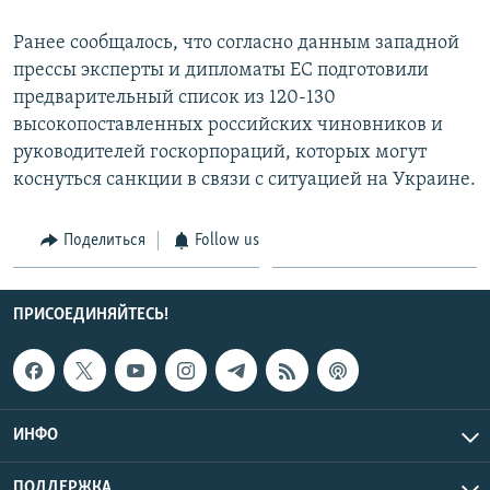
СПОРТ
БЛОГИ
АРХИВ РАДИОПРОГРАММЫ
Ранее сообщалось, что согласно данным западной
МИР
ГОЛОСА
прессы эксперты и дипломаты ЕС подготовили
предварительный список из 120-130
ЧИТАЕМ ПРЕССУ
Все сайты РСЕ/РС
высокопоставленных российских чиновников и
руководителей госкорпораций, которых могут
коснуться санкции в связи с ситуацией на Украине.
Поделиться
Follow us
ПРИСОЕДИНЯЙТЕСЬ!
ИНФО
ПОДДЕРЖКА