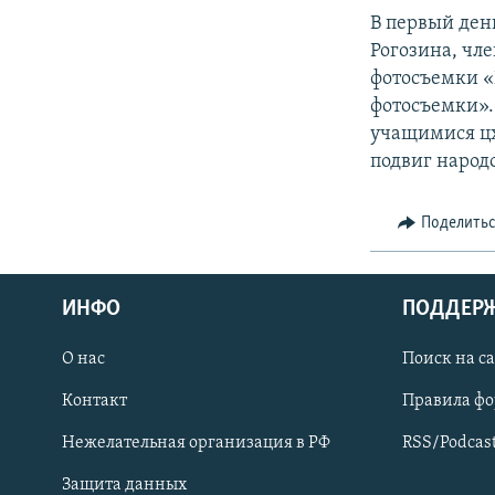
СПОРТ
БЛОГИ
АРХИВ РАДИОПРОГРАММЫ
В первый ден
МИР
ГОЛОСА
Рогозина, чле
фотосъемки 
ЧИТАЕМ ПРЕССУ
фотосъемки».
учащимися цх
подвиг народ
Поделить
ИНФО
ПОДДЕР
О нас
Поиск на с
Контакт
Правила ф
ПРИСОЕДИНЯЙТЕСЬ!
Нежелательная организация в РФ
RSS/Podcas
Защита данных