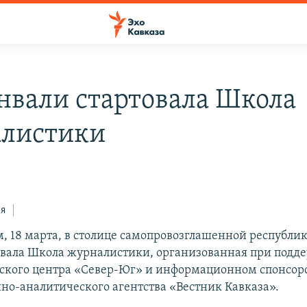
нвали стартовала Школа
листики
ся
м, 18 марта, в столице самопровозглашенной республ
овала Школа журналистики, организованная при подд
ского центра «Север-Юг» и информационном спонсор
о-аналитического агентства «Вестник Кавказа».