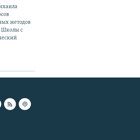
Михаила
рсов
ных методов
в Школы с
ческий