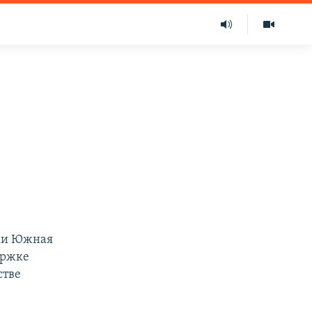
ики Южная
ержке
стве