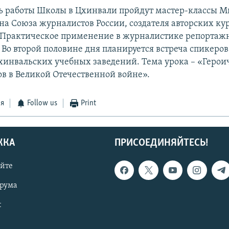
ь работы Школы в Цхинвали пройдут мастер-классы 
на Союза журналистов России, создателя авторских ку
«Практическое применение в журналистике репортаж
 Во второй половине дня планируется встреча спикеро
инвальских учебных заведений. Тема урока – «Герои
ов в Великой Отечественной войне».
ся
Follow us
Print
ЖКА
ПРИСОЕДИНЯЙТЕСЬ!
айте
орума
t