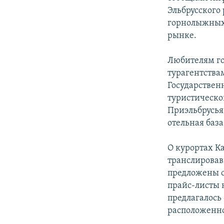
СПОРТ
БЛОГИ
АРХИВ РАДИОПРОГРАММЫ
Эльбрусского
МИР
ГОЛОСА
горнолыжных
рынке.
ЧИТАЕМ ПРЕССУ
Любителям го
турагентства
Государствен
туристическо
Приэльбрусья
отельная база
О курортах К
транслировав
предложены с
прайс-листы 
предлагалось
расположенно