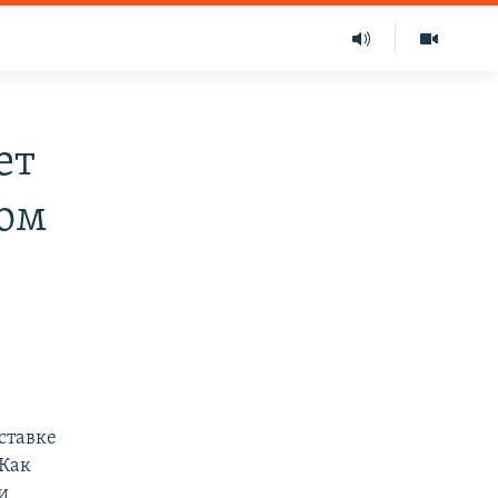
ет
ном
ставке
 Как
и