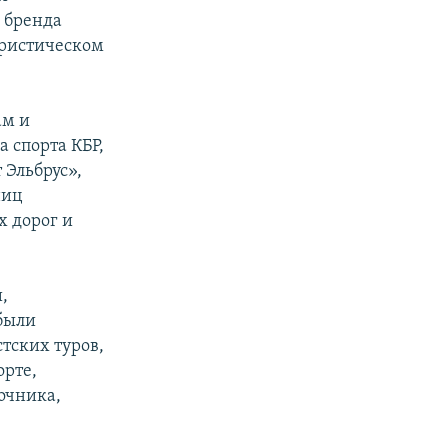
ю бренда
ристическом
ам и
 спорта КБР,
 Эльбрус»,
ниц
х дорог и
,
были
тских туров,
орте,
очника,