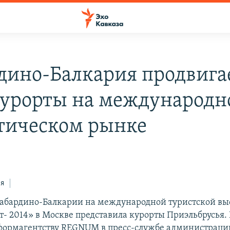
дино-Балкария продвига
курорты на международ
тическом рынке
ся
абардино-Балкарии на международной туристской вы
- 2014» в Москве представила курорты Приэльбрусья.
формагентству REGNUM в пресс-службе администраци