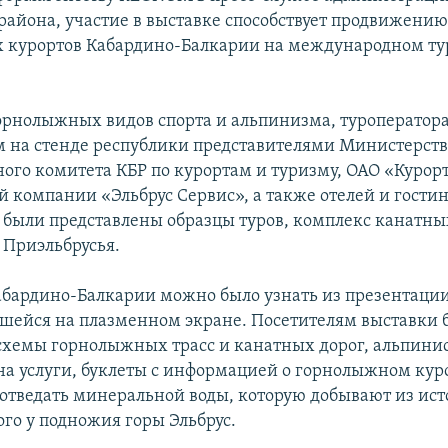
 района, участие в выставке способствует продвижени
 курортов Кабардино-Балкарии на международном ту
рнолыжных видов спорта и альпинизма, туроператор
м на стенде республики представителями Министерства
ного комитета КБР по курортам и туризму, ОАО «Курорт
й компании «Эльбрус Сервис», а также отелей и гости
 были представлены образцы туров, комплекс канатны
 Приэльбрусья.
абардино-Балкарии можно было узнать из презентации
шейся на плазменном экране. Посетителям выставки 
хемы горнолыжных трасс и канатных дорог, альпинис
на услуги, буклеты с информацией о горнолыжном кур
 отведать минеральной воды, которую добывают из ист
го у подножия горы Эльбрус.