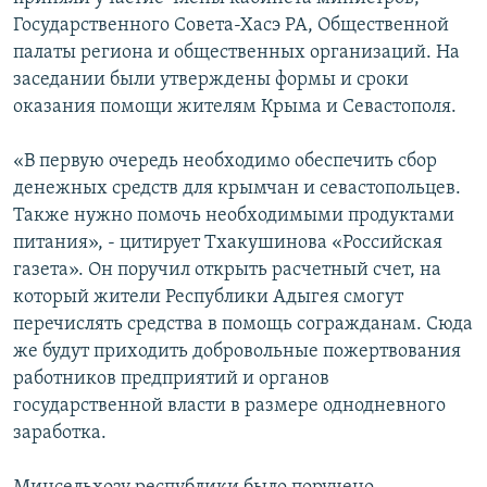
СПОРТ
БЛОГИ
АРХИВ РАДИОПРОГРАММЫ
Государственного Совета-Хасэ РА, Общественной
палаты региона и общественных организаций. На
МИР
ГОЛОСА
заседании были утверждены формы и сроки
ЧИТАЕМ ПРЕССУ
Все сайты РСЕ/РС
оказания помощи жителям Крыма и Севастополя.
«В первую очередь необходимо обеспечить сбор
денежных средств для крымчан и севастопольцев.
Также нужно помочь необходимыми продуктами
питания», - цитирует Тхакушинова «Российская
газета». Он поручил открыть расчетный счет, на
который жители Республики Адыгея смогут
перечислять средства в помощь согражданам. Сюда
же будут приходить добровольные пожертвования
работников предприятий и органов
государственной власти в размере однодневного
заработка.