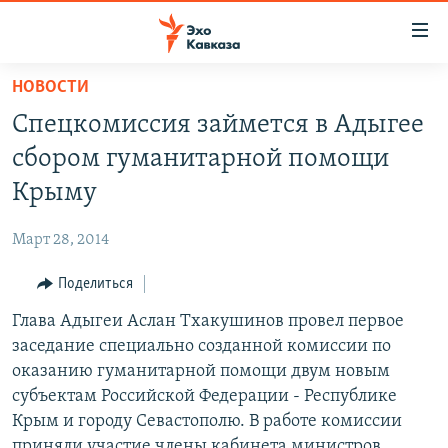
Accessibility
links
Вернуться
НОВОСТИ
к
НОВОСТИ
Спецкомиссия займется в Адыгее
основному
ТБИЛИСИ
содержанию
сбором гуманитарной помощи
СУХУМИ
Вернутся
Крыму
к
ЦХИНВАЛИ
главной
Март 28, 2014
ВЕСЬ КАВКАЗ
навигации
Вернутся
Поделиться
ТЕМЫ
СЕВЕРНЫЙ КАВКАЗ
к
Глава Адыгеи Аслан Тхакушинов провел первое
РУБРИКИ
АРМЕНИЯ
ПОЛИТИКА
поиску
заседание специально созданной комиссии по
МУЛЬТИМЕДИА
АЗЕРБАЙДЖАН
ЭКОНОМИКА
НЕКРУГЛЫЙ СТОЛ
оказанию гуманитарной помощи двум новым
АУДИО
субъектам Российской Федерации - Республике
ОБЩЕСТВО
ГОСТЬ НЕДЕЛИ
ВИДЕО
Крым и городу Севастополю. В работе комиссии
КУЛЬТУРА
ПОЗИЦИЯ
ФОТО
ПОДКАСТЫ
приняли участие члены кабинета министров,
ПРИСОЕДИНЯЙТЕСЬ!