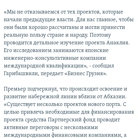
СПОРТ
БЛОГИ
АРХИВ РАДИОПРОГРАММЫ
«Мы не отказываемся от тех проектов, которые
МИР
ГОЛОСА
начали предыдущие власти. Для нас главное, чтобы
они были хорошо рассчитаны и могли принести
ЧИТАЕМ ПРЕССУ
Все сайты РСЕ/РС
реальную пользу стране и народу. Поэтому
проводится детальное изучение проекта Анаклия.
Его исследованием занимаются японские
инженерно-консультативные компании
международной квалификации», - сообщил
Гарибашвили, передает «Бизнес Грузия».
Премьер подчеркнул, что происходит освоение и
развитие набережной линии вблизи от Абхазии.
«Существует несколько проектов нового порта. С
целью привлечь необходимые для финансирования
проекта средства Партнерский фонд проводит
активные переговоры с несколькими
международными финансовыми компаниями, а