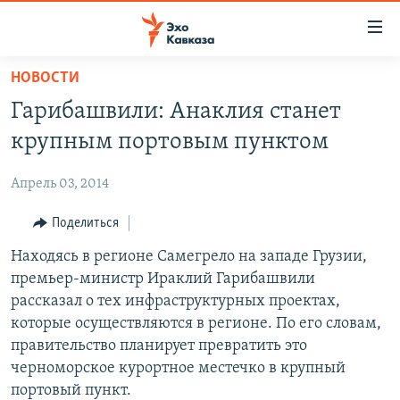
Accessibility
links
Вернуться
НОВОСТИ
к
НОВОСТИ
Гарибашвили: Анаклия станет
основному
ТБИЛИСИ
содержанию
крупным портовым пунктом
СУХУМИ
Вернутся
к
Апрель 03, 2014
ЦХИНВАЛИ
главной
ВЕСЬ КАВКАЗ
Поделиться
навигации
Вернутся
ТЕМЫ
Находясь в регионе Самегрело на западе Грузии,
СЕВЕРНЫЙ КАВКАЗ
к
премьер-министр Ираклий Гарибашвили
РУБРИКИ
АРМЕНИЯ
ПОЛИТИКА
поиску
рассказал о тех инфраструктурных проектах,
МУЛЬТИМЕДИА
АЗЕРБАЙДЖАН
ЭКОНОМИКА
НЕКРУГЛЫЙ СТОЛ
которые осуществляются в регионе. По его словам,
правительство планирует превратить это
АУДИО
ОБЩЕСТВО
ГОСТЬ НЕДЕЛИ
ВИДЕО
черноморское курортное местечко в крупный
КУЛЬТУРА
ПОЗИЦИЯ
ФОТО
ПОДКАСТЫ
портовый пункт.
ПРИСОЕДИНЯЙТЕСЬ!