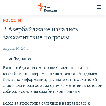
Accessibility
links
Вернуться
НОВОСТИ
к
НОВОСТИ
В Азербайджане начались
основному
ТБИЛИСИ
содержанию
ваххабитские погромы
СУХУМИ
Вернутся
к
Апрель 10, 2014
ЦХИНВАЛИ
главной
ВЕСЬ КАВКАЗ
Поделиться
навигации
Вернутся
ТЕМЫ
В азербайджанском городе Сальян начались
СЕВЕРНЫЙ КАВКАЗ
к
ваххабитские погромы, пишет газета «Азадлыг».
РУБРИКИ
АРМЕНИЯ
ПОЛИТИКА
поиску
Согласно информации, группа местных жителей
МУЛЬТИМЕДИА
АЗЕРБАЙДЖАН
ЭКОНОМИКА
НЕКРУГЛЫЙ СТОЛ
атаковала и разгромила одну из мечетей, в которой
собирались члены салафитской общины.
АУДИО
ОБЩЕСТВО
ГОСТЬ НЕДЕЛИ
ВИДЕО
КУЛЬТУРА
ПОЗИЦИЯ
ФОТО
ПОДКАСТЫ
Вслед за этим толпа сальянцев направилась к
ПРИСОЕДИНЯЙТЕСЬ!