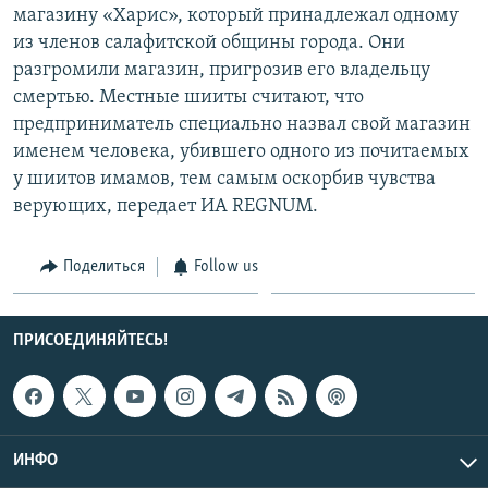
магазину «Харис», который принадлежал одному
СПОРТ
БЛОГИ
АРХИВ РАДИОПРОГРАММЫ
из членов салафитской общины города. Они
МИР
ГОЛОСА
разгромили магазин, пригрозив его владельцу
смертью. Местные шииты считают, что
ЧИТАЕМ ПРЕССУ
Все сайты РСЕ/РС
предприниматель специально назвал свой магазин
именем человека, убившего одного из почитаемых
у шиитов имамов, тем самым оскорбив чувства
верующих, передает ИА REGNUM.
Поделиться
Follow us
ПРИСОЕДИНЯЙТЕСЬ!
ИНФО