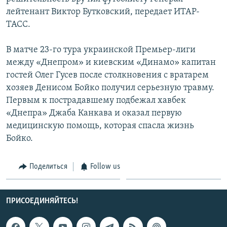
СПОРТ
БЛОГИ
АРХИВ РАДИОПРОГРАММЫ
лейтенант Виктор Бутковский, передает ИТАР-
ТАСС.
МИР
ГОЛОСА
ЧИТАЕМ ПРЕССУ
Все сайты РСЕ/РС
В матче 23-го тура украинской Премьер-лиги
между «Днепром» и киевским «Динамо» капитан
гостей Олег Гусев после столкновения с вратарем
хозяев Денисом Бойко получил серьезную травму.
Первым к пострадавшему подбежал хавбек
«Днепра» Джаба Канкава и оказал первую
медицинскую помощь, которая спасла жизнь
Бойко.
Поделиться
Follow us
ПРИСОЕДИНЯЙТЕСЬ!