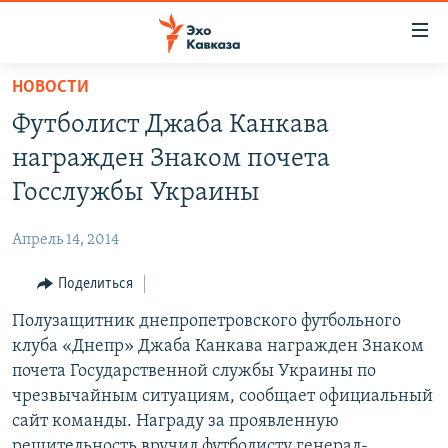
Accessibility
links
Вернуться
НОВОСТИ
к
НОВОСТИ
Футболист Джаба Канкава
основному
ТБИЛИСИ
содержанию
награжден Знаком почета
СУХУМИ
Вернутся
Госслужбы Украины
к
ЦХИНВАЛИ
главной
Апрель 14, 2014
ВЕСЬ КАВКАЗ
навигации
Вернутся
Поделиться
ТЕМЫ
СЕВЕРНЫЙ КАВКАЗ
к
Полузащитник днепропетровского футбольного
РУБРИКИ
АРМЕНИЯ
ПОЛИТИКА
поиску
клуба «Днепр» Джаба Канкава награжден Знаком
МУЛЬТИМЕДИА
АЗЕРБАЙДЖАН
ЭКОНОМИКА
НЕКРУГЛЫЙ СТОЛ
почета Государственной службы Украины по
АУДИО
чрезвычайным ситуациям, сообщает официальный
ОБЩЕСТВО
ГОСТЬ НЕДЕЛИ
ВИДЕО
сайт команды. Награду за проявленную
КУЛЬТУРА
ПОЗИЦИЯ
ФОТО
ПОДКАСТЫ
решительность вручил футболисту генерал-
ПРИСОЕДИНЯЙТЕСЬ!