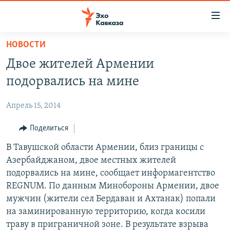
Accessibility
links
Вернуться
НОВОСТИ
к
НОВОСТИ
Двое жителей Армении
основному
ТБИЛИСИ
содержанию
подорвались на мине
СУХУМИ
Вернутся
к
Апрель 15, 2014
ЦХИНВАЛИ
главной
ВЕСЬ КАВКАЗ
Поделиться
навигации
Вернутся
ТЕМЫ
В Тавушской области Армении, близ границы с
СЕВЕРНЫЙ КАВКАЗ
к
Азербайджаном, двое местных жителей
РУБРИКИ
АРМЕНИЯ
ПОЛИТИКА
поиску
подорвались на мине, сообщает информагентство
МУЛЬТИМЕДИА
АЗЕРБАЙДЖАН
ЭКОНОМИКА
НЕКРУГЛЫЙ СТОЛ
REGNUM. По данным Минобороны Армении, двое
мужчин (жители сел Бердаван и Ахтанак) попали
АУДИО
ОБЩЕСТВО
ГОСТЬ НЕДЕЛИ
ВИДЕО
на заминированную территорию, когда косили
КУЛЬТУРА
ПОЗИЦИЯ
ФОТО
ПОДКАСТЫ
траву в приграничной зоне. В результате взрыва
ПРИСОЕДИНЯЙТЕСЬ!