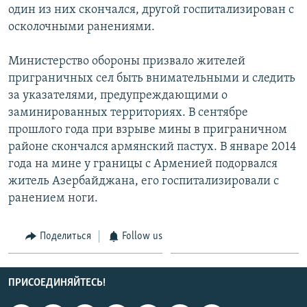
один из них скончался, другой госпитализирован с
СПОРТ
БЛОГИ
АРХИВ РАДИОПРОГРАММЫ
осколочными ранениями.
МИР
ГОЛОСА
Министерство обороны призвало жителей
ЧИТАЕМ ПРЕССУ
Все сайты РСЕ/РС
приграничных сел быть внимательными и следить
за указателями, предупреждающими о
заминированных территориях. В сентябре
прошлого года при взрыве мины в приграничном
районе скончался армянский пастух. В январе 2014
года на мине у границы с Арменией подорвался
житель Азербайджана, его госпитализировали с
ранением ноги.
Поделиться
Follow us
ПРИСОЕДИНЯЙТЕСЬ!