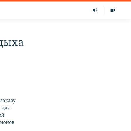
тдыха
заказу
 для
ой
лионов