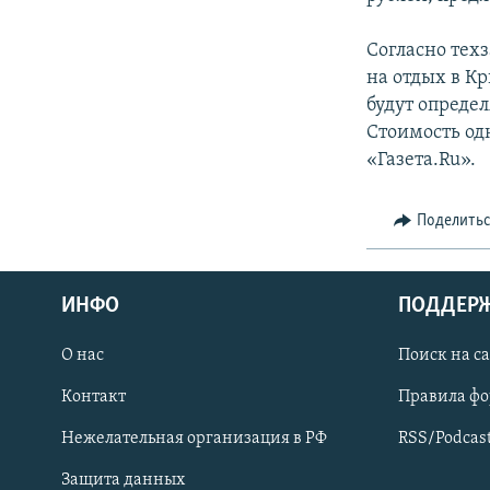
СПОРТ
БЛОГИ
АРХИВ РАДИОПРОГРАММЫ
МИР
ГОЛОСА
Согласно тех
на отдых в Кр
ЧИТАЕМ ПРЕССУ
будут определ
Стоимость од
«Газета.Ru».
Поделить
ИНФО
ПОДДЕР
О нас
Поиск на с
Контакт
Правила ф
ПРИСОЕДИНЯЙТЕСЬ!
Нежелательная организация в РФ
RSS/Podcas
Защита данных