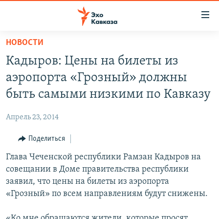
Accessibility
links
Вернуться
НОВОСТИ
к
НОВОСТИ
Кадыров: Цены на билеты из
основному
ТБИЛИСИ
содержанию
аэропорта «Грозный» должны
СУХУМИ
Вернутся
быть самыми низкими по Кавказу
к
ЦХИНВАЛИ
главной
Апрель 23, 2014
ВЕСЬ КАВКАЗ
навигации
Вернутся
Поделиться
ТЕМЫ
СЕВЕРНЫЙ КАВКАЗ
к
Глава Чеченской республики Рамзан Кадыров на
РУБРИКИ
АРМЕНИЯ
ПОЛИТИКА
поиску
совещании в Доме правительства республики
МУЛЬТИМЕДИА
АЗЕРБАЙДЖАН
ЭКОНОМИКА
НЕКРУГЛЫЙ СТОЛ
заявил, что цены на билеты из аэропорта
АУДИО
«Грозный» по всем направлениям будут снижены.
ОБЩЕСТВО
ГОСТЬ НЕДЕЛИ
ВИДЕО
КУЛЬТУРА
ПОЗИЦИЯ
ФОТО
ПОДКАСТЫ
«Ко мне обращаются жители, которые просят
ПРИСОЕДИНЯЙТЕСЬ!