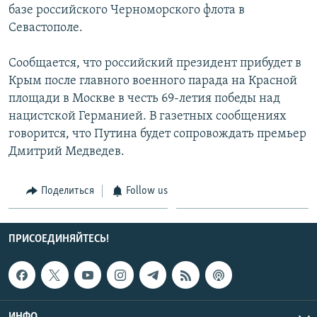
базе российского Черноморского флота в
СПОРТ
БЛОГИ
АРХИВ РАДИОПРОГРАММЫ
Севастополе.
МИР
ГОЛОСА
Сообщается, что российский президент прибудет в
ЧИТАЕМ ПРЕССУ
Все сайты РСЕ/РС
Крым после главного военного парада на Красной
площади в Москве в честь 69-летия победы над
нацистской Германией. В газетных сообщениях
говорится, что Путина будет сопровождать премьер
Дмитрий Медведев.
Поделиться
Follow us
ПРИСОЕДИНЯЙТЕСЬ!
ИНФО