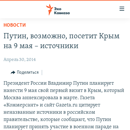
Accessibility
links
Вернуться
НОВОСТИ
к
НОВОСТИ
Путин, возможно, посетит Крым
основному
ТБИЛИСИ
содержанию
на 9 мая – источники
СУХУМИ
Вернутся
к
Апрель 30, 2014
ЦХИНВАЛИ
главной
ВЕСЬ КАВКАЗ
Поделиться
навигации
Вернутся
ТЕМЫ
Президент России Владимир Путин планирует
СЕВЕРНЫЙ КАВКАЗ
к
нанести 9 мая свой первый визит в Крым, который
РУБРИКИ
АРМЕНИЯ
ПОЛИТИКА
поиску
Москва аннексировала в марте. Газета
МУЛЬТИМЕДИА
АЗЕРБАЙДЖАН
ЭКОНОМИКА
НЕКРУГЛЫЙ СТОЛ
«Коммерсант» и сайт Gazeta.ru цитирует
неназванные источники в российском
АУДИО
ОБЩЕСТВО
ГОСТЬ НЕДЕЛИ
ВИДЕО
правительстве, которые сообщают, что Путин
КУЛЬТУРА
ПОЗИЦИЯ
ФОТО
ПОДКАСТЫ
планирует принять участие в военном параде на
ПРИСОЕДИНЯЙТЕСЬ!