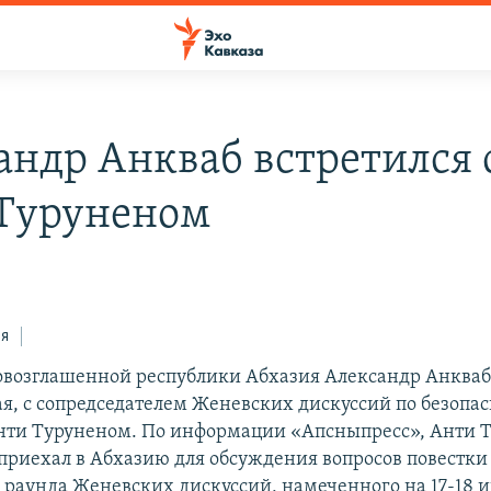
андр Анкваб встретился 
Туруненом
ся
овозглашенной республики Абхазия Александр Анкваб
ая, с сопредседателем Женевских дискуссий по безопас
нти Туруненом. По информации «Апсныпресс», Анти 
 приехал в Абхазию для обсуждения вопросов повестки
 раунда Женевских дискуссий, намеченного на 17-18 