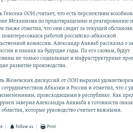
ь Генсека ООН считает, что есть перспективы возобнов
оне Механизма по предотвращению и реагированию 
н также отметил, что они следят за текущей обстановк
 поинтересовался работой российско-абхазской
ственной комиссии. Александр Анкваб рассказал о з
сии и планах на будущие годы. По его словам, будут
ваны не только социальные и инфраструктурные прое
ие развитие производства.
ль Женевских дискуссий от ООН выразил удовлетворе
сотрудничеством Абхазии и России и отметил, что с у
 изменениями, происходящими в республике. Как пре
рунен заверил Александра Анкваба в готовности оказ
х областях, которые руководство считает важными.
ся
Follow us
Print