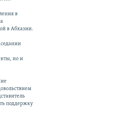
ления в
на
ой в Абхазии.
аседании
кты, но и
ние
довольствием
дставитель
ать поддержку