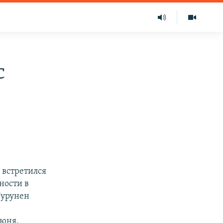
с
 встретился
ности в
Турунен
июня.