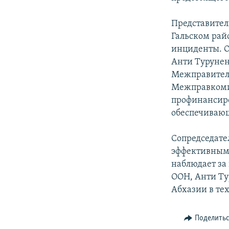
СПОРТ
БЛОГИ
АРХИВ РАДИОПРОГРАММЫ
МИР
ГОЛОСА
Представител
Гальском рай
ЧИТАЕМ ПРЕССУ
инциденты. О
Анти Турунен
Межправитель
Межправкомис
профинансиро
обеспечивающ
Сопредседате
эффективным 
наблюдает за
ООН, Анти Ту
Абхазии в те
Поделить