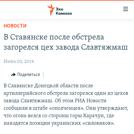
Accessibility
links
Вернуться
НОВОСТИ
к
НОВОСТИ
В Ставянске после обстрела
основному
ТБИЛИСИ
содержанию
загорелся цех завода Славтяжмаш
СУХУМИ
Вернутся
к
Июнь 02, 2014
ЦХИНВАЛИ
главной
ВЕСЬ КАВКАЗ
Поделиться
навигации
Вернутся
ТЕМЫ
В Славянске Донецкой области после
СЕВЕРНЫЙ КАВКАЗ
к
артиллерийского обстрела загорелся один из цехов
РУБРИКИ
АРМЕНИЯ
ПОЛИТИКА
поиску
завода Славтяжмаш. Об этом РИА Новости
МУЛЬТИМЕДИА
АЗЕРБАЙДЖАН
ЭКОНОМИКА
НЕКРУГЛЫЙ СТОЛ
сообщили в штабе «ополченцев». Они утверждают,
что огонь велся со стороны горы Карачун, где
АУДИО
ОБЩЕСТВО
ГОСТЬ НЕДЕЛИ
ВИДЕО
находятся позиции украинских «силовиков».
КУЛЬТУРА
ПОЗИЦИЯ
ФОТО
ПОДКАСТЫ
ПРИСОЕДИНЯЙТЕСЬ!