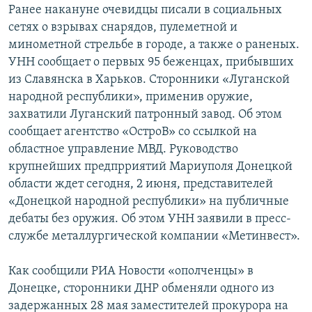
Ранее накануне очевидцы писали в социальных
СПОРТ
БЛОГИ
АРХИВ РАДИОПРОГРАММЫ
сетях о взрывах снарядов, пулеметной и
МИР
ГОЛОСА
минометной стрельбе в городе, а также о раненых.
УНН сообщает о первых 95 беженцах, прибывших
ЧИТАЕМ ПРЕССУ
Все сайты РСЕ/РС
из Славянска в Харьков. Сторонники «Луганской
народной республики», применив оружие,
захватили Луганский патронный завод. Об этом
сообщает агентство «ОстроВ» со ссылкой на
областное управление МВД. Руководство
крупнейших предпрриятий Мариуполя Донецкой
области ждет сегодня, 2 июня, представителей
«Донецкой народной республики» на публичные
дебаты без оружия. Об этом УНН заявили в пресс-
службе металлургической компании «Метинвест».
Как сообщили РИА Новости «ополченцы» в
Донецке, сторонники ДНР обменяли одного из
задержанных 28 мая заместителей прокурора на