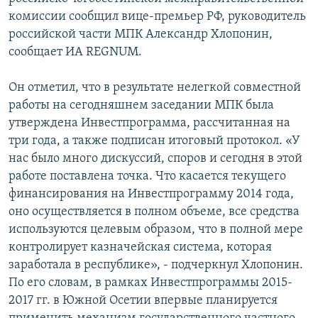
СПОРТ
БЛОГИ
АРХИВ РАДИОПРОГРАММЫ
комиссии сообщил вице-премьер РФ, руководитель
российской части МПК Александр Хлопонин,
МИР
ГОЛОСА
сообщает ИА REGNUM.
ЧИТАЕМ ПРЕССУ
Все сайты РСЕ/РС
Он отметил, что в результате нелегкой совместной
работы на сегодняшнем заседании МПК была
утверждена Инвестпрограмма, рассчитанная на
три года, а также подписан итоговый протокол. «У
нас было много дискуссий, споров и сегодня в этой
работе поставлена точка. Что касается текущего
финансирования на Инвестпрограмму 2014 года,
оно осуществляется в полном объеме, все средства
используются целевым образом, что в полной мере
контролирует казначейская система, которая
заработала в республике», - подчеркнул Хлопонин.
По его словам, в рамках Инвестпрограммы 2015-
2017 гг. в Южной Осетии впервые планируется