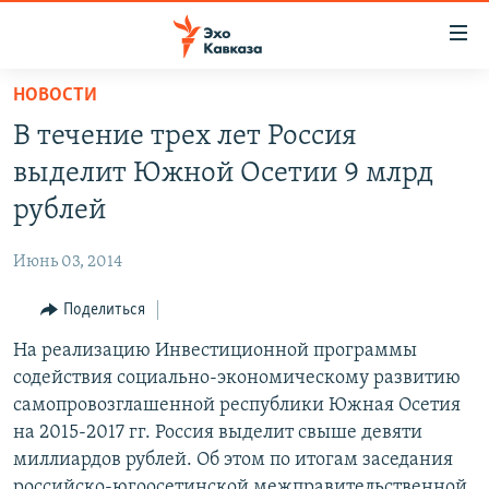
Accessibility
links
Вернуться
НОВОСТИ
к
НОВОСТИ
В течение трех лет Россия
основному
ТБИЛИСИ
содержанию
выделит Южной Осетии 9 млрд
СУХУМИ
Вернутся
рублей
к
ЦХИНВАЛИ
главной
Июнь 03, 2014
ВЕСЬ КАВКАЗ
навигации
Вернутся
Поделиться
ТЕМЫ
СЕВЕРНЫЙ КАВКАЗ
к
На реализацию Инвестиционной программы
РУБРИКИ
АРМЕНИЯ
ПОЛИТИКА
поиску
содействия социально-экономическому развитию
МУЛЬТИМЕДИА
АЗЕРБАЙДЖАН
ЭКОНОМИКА
НЕКРУГЛЫЙ СТОЛ
самопровозглашенной республики Южная Осетия
АУДИО
на 2015-2017 гг. Россия выделит свыше девяти
ОБЩЕСТВО
ГОСТЬ НЕДЕЛИ
ВИДЕО
миллиардов рублей. Об этом по итогам заседания
КУЛЬТУРА
ПОЗИЦИЯ
ФОТО
ПОДКАСТЫ
российско-югоосетинской межправительственной
ПРИСОЕДИНЯЙТЕСЬ!