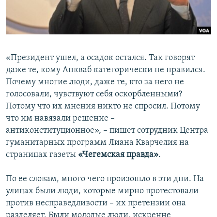
СПОРТ
БЛОГИ
АРХИВ РАДИОПРОГРАММЫ
МИР
ГОЛОСА
ЧИТАЕМ ПРЕССУ
Все сайты РСЕ/РС
«Президент ушел, а осадок остался. Так говорят
даже те, кому Анкваб категорически не нравился.
Почему многие люди, даже те, кто за него не
голосовали, чувствуют себя оскорбленными?
Потому что их мнения никто не спросил. Потому
что им навязали решение –
антиконституционное», – пишет сотрудник Центра
гуманитарных программ Лиана Кварчелия на
страницах газеты
«Чегемская правда»
.
По ее словам, много чего произошло в эти дни. На
улицах были люди, которые мирно протестовали
против несправедливости – их претензии она
разделяет. Были молодые люди, искренне