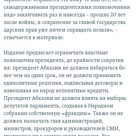
самодер­жавными президент­скими полномочиями
надо заканчивать раз и навсегда – прошло 20 лет
после войны, и со­хранение за главой го­сударства
царских прав уже ничем оправдать нельзя», –
отмечается в материале.
Издание предлагает ограничить властные
полномочия президента, до крайности сократив
их: президент Абхазии не должен избираться бо­
лее чем на один срок, он не должен принимать
единоличные решения, подписывая договоры и
навешивая на народ не­понятные кредиты.
Президент Абхазии не должен влиять на вы­боры
депутатов пар­ламента, создавая в Народном
собрании соб­ственную «фракцию». Также он не
должен назначать глав администраций,
министров, прокуроров и руководи­телей СМИ,