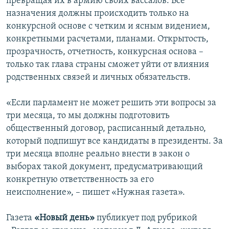
превращая их в армию своих вас­салов. Все
назначения должны происходить только на
конкурсной основе с четким и ясным видением,
конкретными расчетами, планами. Открытость,
прозрач­ность, отчетность, конкурсная основа –
только так глава стра­ны сможет уйти от влияния
родственных связей и личных обяза­тельств.
«Если парламент не мо­жет решить эти вопро­сы за
три месяца, то мы должны подготовить
общественный договор, расписанный деталь­но,
который подпишут все кандидаты в прези­денты. За
три месяца вполне реально внести в закон о
выборах та­кой документ, предус­матривающий
конкрет­ную ответственность за его
неисполнение», – пишет «Нужная газета».
Газета
«Новый день»
публикует под рубрикой