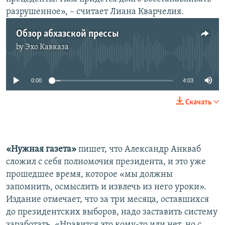
разрушенное», – считает Лиана Кварчелия.
Обзор абхазской прессы
by
Эхо Кавказа
No media source currently available
0:00
4:03
Скачать
«Нужная газета»
пишет, что Александр Анкваб
сложил с себя полномочия президента, и это уже
про­шедшее время, которое «мы должны
запомнить, осмыслить и извлечь из него уроки».
Издание отмечает, что за три месяца, оставшихся
до президентских выборов, надо заставить си­стему
заработать. «Нравится это кому-то или нет, но с