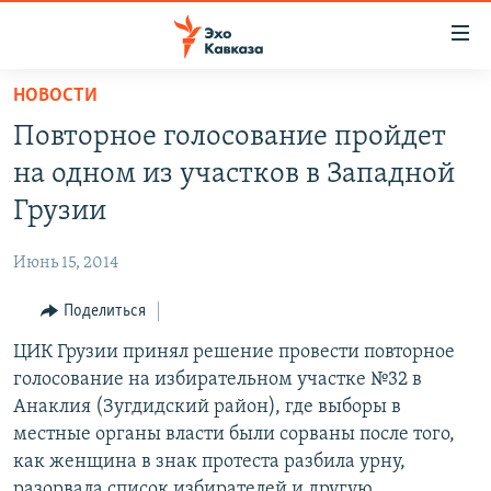
Accessibility
links
Вернуться
НОВОСТИ
к
НОВОСТИ
Повторное голосование пройдет
основному
ТБИЛИСИ
содержанию
на одном из участков в Западной
СУХУМИ
Вернутся
Грузии
к
ЦХИНВАЛИ
главной
Июнь 15, 2014
ВЕСЬ КАВКАЗ
навигации
Вернутся
Поделиться
ТЕМЫ
СЕВЕРНЫЙ КАВКАЗ
к
ЦИК Грузии принял решение провести повторное
РУБРИКИ
АРМЕНИЯ
ПОЛИТИКА
поиску
голосование на избирательном участке №32 в
МУЛЬТИМЕДИА
АЗЕРБАЙДЖАН
ЭКОНОМИКА
НЕКРУГЛЫЙ СТОЛ
Анаклия (Зугдидский район), где выборы в
АУДИО
местные органы власти были сорваны после того,
ОБЩЕСТВО
ГОСТЬ НЕДЕЛИ
ВИДЕО
как женщина в знак протеста разбила урну,
КУЛЬТУРА
ПОЗИЦИЯ
ФОТО
ПОДКАСТЫ
разорвала список избирателей и другую
ПРИСОЕДИНЯЙТЕСЬ!