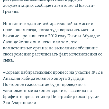
СПОРТ
БЛОГИ
АРХИВ РАДИОПРОГРАММЫ
документацию, сообщает агентство «Новости-
Грузия».
МИР
ГОЛОСА
ЧИТАЕМ ПРЕССУ
Все сайты РСЕ/РС
Инцидент в здании избирательной комиссии
произошел тогда, когда туда ворвались мать и
близкие пропавшего в 2012 году Гогиты Абуладзе.
Свои действия они пояснили тем, что
компетентные органы не выполнили обещание
своевременно расследовать факт исчезновения ее
сына.
«Сорван избирательный процесс на участке №32 в
Анаклия избирательного округа Зугдиди.
Повторное голосование будет проведено в
установленные законом сроки», - заявила на
брифинге пресс-спикер Центризбиркома Грузии
Эка Азарашвили.