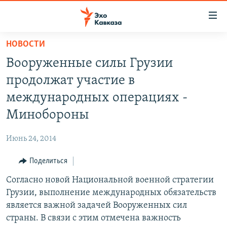
Accessibility
links
Вернуться
НОВОСТИ
к
НОВОСТИ
Вооруженные силы Грузии
основному
ТБИЛИСИ
содержанию
продолжат участие в
СУХУМИ
Вернутся
международных операциях -
к
ЦХИНВАЛИ
Минобороны
главной
ВЕСЬ КАВКАЗ
навигации
Июнь 24, 2014
Вернутся
ТЕМЫ
СЕВЕРНЫЙ КАВКАЗ
к
Поделиться
РУБРИКИ
АРМЕНИЯ
ПОЛИТИКА
поиску
Согласно новой Национальной военной стратегии
МУЛЬТИМЕДИА
АЗЕРБАЙДЖАН
ЭКОНОМИКА
НЕКРУГЛЫЙ СТОЛ
Грузии, выполнение международных обязательств
АУДИО
ОБЩЕСТВО
ГОСТЬ НЕДЕЛИ
ВИДЕО
является важной задачей Вооруженных сил
страны. В связи с этим отмечена важность
КУЛЬТУРА
ПОЗИЦИЯ
ФОТО
ПОДКАСТЫ
ПРИСОЕДИНЯЙТЕСЬ!