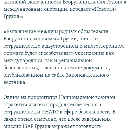
активной включенности Вооруженных сил Грузии в
СПОРТ
БЛОГИ
АРХИВ РАДИОПРОГРАММЫ
международные операции. передает «Новости-
МИР
ГОЛОСА
Грузия».
ЧИТАЕМ ПРЕССУ
Все сайты РСЕ/РС
«Выполнение международных обязательств
Вооруженными силами Грузии, а также
сотрудничество в двустороннем и многостороннем
формате будет способствовать укреплению как
международной, так и региональной
безопасности», - сказано в тексте документа,
опубликованном на сайте Законодательного
вестника.
Одним из приоритетов Национальной военной
стратегии является продолжение тесного
сотрудничества с НАТО в сфере безопасности. В
связи с этим отмечено, что после завершения
миссии ISAF Грузия выражает готовность