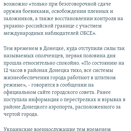
возможно «только при безоговорочной сдаче
СПОРТ
БЛОГИ
АРХИВ РАДИОПРОГРАММЫ
оружия боевиками, освобождении пленных и
МИР
ГОЛОСА
заложников, а также восстановлении контроля на
украино-российской границе с участием
ЧИТАЕМ ПРЕССУ
Все сайты РСЕ/РС
международных наблюдателей ОБСЕ».
Тем временем в Донецке, куда отступили силы так
называемых ополченцев, первая половина дня
прошла относительно спокойно. «По состоянию на
12 часов в районах Донецка тихо, все системы
жизнеобеспечения города работают в штатном
режиме», - говорится в сообщении на
официальном сайте городского совета. Ранее
поступала информация о перестрелках и взрывах в
районе Донецкого аэропорта, расположенного за
чертой города.
Украинские военнослужащие тем временем