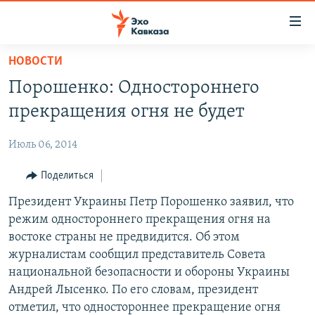
Accessibility
links
Вернуться
НОВОСТИ
к
НОВОСТИ
Порошенко: Одностороннего
основному
ТБИЛИСИ
содержанию
прекращения огня не будет
СУХУМИ
Вернутся
к
Июль 06, 2014
ЦХИНВАЛИ
главной
ВЕСЬ КАВКАЗ
Поделиться
навигации
Вернутся
ТЕМЫ
Президент Украины Петр Порошенко заявил, что
СЕВЕРНЫЙ КАВКАЗ
к
режим одностороннего прекращения огня на
РУБРИКИ
АРМЕНИЯ
ПОЛИТИКА
поиску
востоке страны не предвидится. Об этом
МУЛЬТИМЕДИА
АЗЕРБАЙДЖАН
ЭКОНОМИКА
НЕКРУГЛЫЙ СТОЛ
журналистам сообщил представитель Совета
национальной безопасности и обороны Украины
АУДИО
ОБЩЕСТВО
ГОСТЬ НЕДЕЛИ
ВИДЕО
Андрей Лысенко. По его словам, президент
КУЛЬТУРА
ПОЗИЦИЯ
ФОТО
ПОДКАСТЫ
отметил, что одностороннее прекращение огня
ПРИСОЕДИНЯЙТЕСЬ!