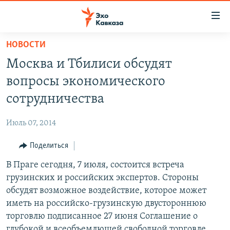
Accessibility
links
Вернуться
НОВОСТИ
к
НОВОСТИ
Москва и Тбилиси обсудят
основному
ТБИЛИСИ
содержанию
вопросы экономического
СУХУМИ
Вернутся
сотрудничества
к
ЦХИНВАЛИ
главной
Июль 07, 2014
ВЕСЬ КАВКАЗ
навигации
Вернутся
Поделиться
ТЕМЫ
СЕВЕРНЫЙ КАВКАЗ
к
В Праге сегодня, 7 июля, состоится встреча
РУБРИКИ
АРМЕНИЯ
ПОЛИТИКА
поиску
грузинских и российских экспертов. Стороны
МУЛЬТИМЕДИА
АЗЕРБАЙДЖАН
ЭКОНОМИКА
НЕКРУГЛЫЙ СТОЛ
обсудят возможное воздействие, которое может
АУДИО
иметь на российско-грузинскую двустороннюю
ОБЩЕСТВО
ГОСТЬ НЕДЕЛИ
ВИДЕО
торговлю подписанное 27 июня Соглашение о
КУЛЬТУРА
ПОЗИЦИЯ
ФОТО
ПОДКАСТЫ
глубокой и всеобъемлющей свободной торговле
ПРИСОЕДИНЯЙТЕСЬ!