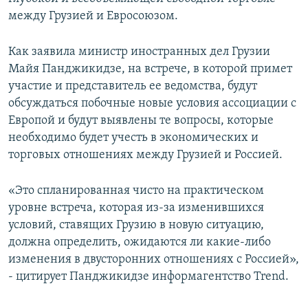
СПОРТ
БЛОГИ
АРХИВ РАДИОПРОГРАММЫ
между Грузией и Евросоюзом.
МИР
ГОЛОСА
Как заявила министр иностранных дел Грузии
ЧИТАЕМ ПРЕССУ
Все сайты РСЕ/РС
Майя Панджикидзе, на встрече, в которой примет
участие и представитель ее ведомства, будут
обсуждаться побочные новые условия ассоциации с
Европой и будут выявлены те вопросы, которые
необходимо будет учесть в экономических и
торговых отношениях между Грузией и Россией.
«Это спланированная чисто на практическом
уровне встреча, которая из-за изменившихся
условий, ставящих Грузию в новую ситуацию,
должна определить, ожидаются ли какие-либо
изменения в двусторонних отношениях с Россией»,
- цитирует Панджикидзе информагентство Trend.