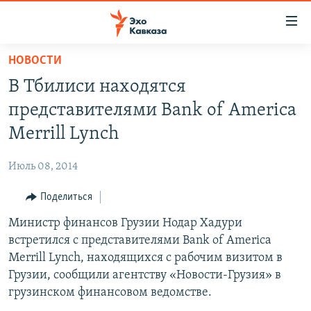
Accessibility
links
Вернуться
НОВОСТИ
к
НОВОСТИ
В Тбилиси находятся
основному
ТБИЛИСИ
содержанию
представителями Bank of America
СУХУМИ
Вернутся
Merrill Lynch
к
ЦХИНВАЛИ
главной
Июль 08, 2014
ВЕСЬ КАВКАЗ
навигации
Вернутся
Поделиться
ТЕМЫ
СЕВЕРНЫЙ КАВКАЗ
к
Министр финансов Грузии Нодар Хадури
РУБРИКИ
АРМЕНИЯ
ПОЛИТИКА
поиску
встретился с представителями Bank of America
МУЛЬТИМЕДИА
АЗЕРБАЙДЖАН
ЭКОНОМИКА
НЕКРУГЛЫЙ СТОЛ
Merrill Lynch, находящихся с рабочим визитом в
АУДИО
Грузии, сообщили агентству «Новости-Грузия» в
ОБЩЕСТВО
ГОСТЬ НЕДЕЛИ
ВИДЕО
грузинском финансовом ведомстве.
КУЛЬТУРА
ПОЗИЦИЯ
ФОТО
ПОДКАСТЫ
ПРИСОЕДИНЯЙТЕСЬ!