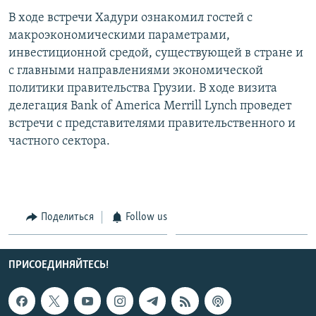
СПОРТ
БЛОГИ
АРХИВ РАДИОПРОГРАММЫ
В ходе встречи Хадури ознакомил гостей с
макроэкономическими параметрами,
МИР
ГОЛОСА
инвестиционной средой, существующей в стране и
ЧИТАЕМ ПРЕССУ
Все сайты РСЕ/РС
с главными направлениями экономической
политики правительства Грузии. В ходе визита
делегация Bank of America Merrill Lynch проведет
встречи с представителями правительственного и
частного сектора.
Поделиться
Follow us
ПРИСОЕДИНЯЙТЕСЬ!