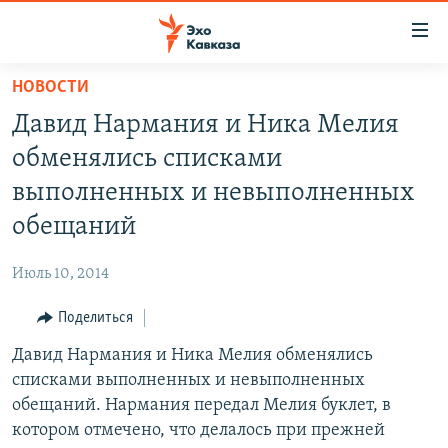
Accessibility
links
Вернуться
НОВОСТИ
к
НОВОСТИ
Давид Нармания и Ника Мелия
основному
ТБИЛИСИ
содержанию
обменялись списками
СУХУМИ
Вернутся
выполненных и невыполненных
к
ЦХИНВАЛИ
обещаний
главной
ВЕСЬ КАВКАЗ
навигации
Июль 10, 2014
Вернутся
ТЕМЫ
СЕВЕРНЫЙ КАВКАЗ
к
Поделиться
РУБРИКИ
АРМЕНИЯ
ПОЛИТИКА
поиску
Давид Нармания и Ника Мелия обменялись
МУЛЬТИМЕДИА
АЗЕРБАЙДЖАН
ЭКОНОМИКА
НЕКРУГЛЫЙ СТОЛ
списками выполненных и невыполненных
АУДИО
ОБЩЕСТВО
ГОСТЬ НЕДЕЛИ
ВИДЕО
обещаний. Нармания передал Мелия буклет, в
котором отмечено, что делалось при прежней
КУЛЬТУРА
ПОЗИЦИЯ
ФОТО
ПОДКАСТЫ
ПРИСОЕДИНЯЙТЕСЬ!