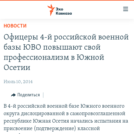
Accessibility
links
Вернуться
НОВОСТИ
к
НОВОСТИ
Офицеры 4-й российской военной
основному
ТБИЛИСИ
содержанию
базы ЮВО повышают свой
СУХУМИ
Вернутся
профессионализм в Южной
к
ЦХИНВАЛИ
Осетии
главной
ВЕСЬ КАВКАЗ
навигации
Июль 10, 2014
Вернутся
ТЕМЫ
СЕВЕРНЫЙ КАВКАЗ
к
Поделиться
РУБРИКИ
АРМЕНИЯ
ПОЛИТИКА
поиску
В 4-й российской военной базе Южного военного
МУЛЬТИМЕДИА
АЗЕРБАЙДЖАН
ЭКОНОМИКА
НЕКРУГЛЫЙ СТОЛ
округа дислоцированной в самопровозглашенной
АУДИО
ОБЩЕСТВО
ГОСТЬ НЕДЕЛИ
ВИДЕО
республике Южная Осетия начались испытания на
присвоение (подтверждение) классной
КУЛЬТУРА
ПОЗИЦИЯ
ФОТО
ПОДКАСТЫ
ПРИСОЕДИНЯЙТЕСЬ!