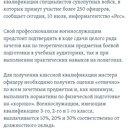
квалификации специалистов сухопутных войск, в
СПОРТ
БЛОГИ
АРХИВ РАДИОПРОГРАММЫ
которых примут участие более 250 офицеров,
МИР
ГОЛОСА
сообщает сегодня, 10 июля, информагентство «Рес».
ЧИТАЕМ ПРЕССУ
Все сайты РСЕ/РС
Свой профессионализм военнослужащим
предстоит подтвердить в ходе сдачи целого ряда
зачетов как по теоретическим предметам боевой
подготовки в учебных аудиториях, так и при
выполнении практических навыков на полигонах.
Для получения классной квалификации мастера
офицеру необходимо получить оценки «отлично»
по всем зачетным предметам и, как минимум,
выполнить нормативы по физической подготовке
на «хорошо». Военнослужащим, имеющим
квалификацию 3-го, 2-го и 1-го класса,
выплачивается 10%, 20% и 30% соответственно от
должностного оклада.