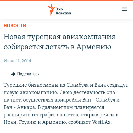
Accessibility
links
Вернуться
НОВОСТИ
к
НОВОСТИ
Новая турецкая авиакомпания
основному
ТБИЛИСИ
содержанию
собирается летать в Армению
СУХУМИ
Вернутся
к
Июль 11, 2014
ЦХИНВАЛИ
главной
ВЕСЬ КАВКАЗ
Поделиться
навигации
Вернутся
ТЕМЫ
Турецкие бизнесмены из Стамбула и Вана создадут
СЕВЕРНЫЙ КАВКАЗ
к
новую авиакомпанию. Свою деятельность она
РУБРИКИ
АРМЕНИЯ
ПОЛИТИКА
поиску
начнет, осуществляя авиарейсы Ван - Стамбул и
МУЛЬТИМЕДИА
АЗЕРБАЙДЖАН
ЭКОНОМИКА
НЕКРУГЛЫЙ СТОЛ
Ван - Анкара. В дальнейшем планируется
расширить географию полетов, открыв рейсы в
АУДИО
ОБЩЕСТВО
ГОСТЬ НЕДЕЛИ
ВИДЕО
Иран, Грузию и Армению, сообщает Vesti.Az.
КУЛЬТУРА
ПОЗИЦИЯ
ФОТО
ПОДКАСТЫ
ПРИСОЕДИНЯЙТЕСЬ!