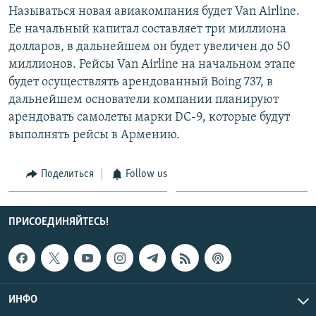
Называться новая авиакомпания будет Van Airline.
СПОРТ
БЛОГИ
АРХИВ РАДИОПРОГРАММЫ
Ее начальный капитал составляет три миллиона
МИР
ГОЛОСА
долларов, в дальнейшем он будет увеличен до 50
миллионов. Рейсы Van Airline на начальном этапе
ЧИТАЕМ ПРЕССУ
Все сайты РСЕ/РС
будет осуществлять арендованный Boing 737, в
дальнейшем основатели компании планируют
арендовать самолеты марки DC-9, которые будут
выполнять рейсы в Армению.
Поделиться
Follow us
ПРИСОЕДИНЯЙТЕСЬ!
ИНФО