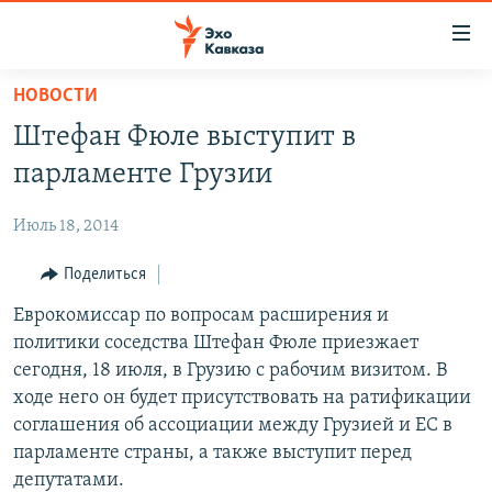
Accessibility
links
Вернуться
НОВОСТИ
к
НОВОСТИ
Штефан Фюле выступит в
основному
ТБИЛИСИ
содержанию
парламенте Грузии
СУХУМИ
Вернутся
к
Июль 18, 2014
ЦХИНВАЛИ
главной
ВЕСЬ КАВКАЗ
Поделиться
навигации
Вернутся
ТЕМЫ
Еврокомиссар по вопросам расширения и
СЕВЕРНЫЙ КАВКАЗ
к
политики соседства Штефан Фюле приезжает
РУБРИКИ
АРМЕНИЯ
ПОЛИТИКА
поиску
сегодня, 18 июля, в Грузию с рабочим визитом. В
МУЛЬТИМЕДИА
АЗЕРБАЙДЖАН
ЭКОНОМИКА
НЕКРУГЛЫЙ СТОЛ
ходе него он будет присутствовать на ратификации
соглашения об ассоциации между Грузией и ЕС в
АУДИО
ОБЩЕСТВО
ГОСТЬ НЕДЕЛИ
ВИДЕО
парламенте страны, а также выступит перед
КУЛЬТУРА
ПОЗИЦИЯ
ФОТО
ПОДКАСТЫ
депутатами.
ПРИСОЕДИНЯЙТЕСЬ!