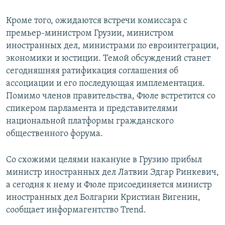
СПОРТ
БЛОГИ
АРХИВ РАДИОПРОГРАММЫ
Кроме того, ожидаются встречи комиссара с
МИР
ГОЛОСА
премьер-министром Грузии, министром
иностранных дел, министрами по евроинтеграции,
ЧИТАЕМ ПРЕССУ
Все сайты РСЕ/РС
экономики и юстиции. Темой обсуждений станет
сегодняшняя ратификация соглашения об
ассоциации и его последующая имплементация.
Помимо членов правительства, Фюле встретится со
спикером парламента и представителями
национальной платформы гражданского
общественного форума.
Со схожими целями накануне в Грузию прибыл
министр иностранных дел Латвии Эдгар Ринкевич,
а сегодня к нему и Фюле присоединяется министр
иностранных дел Болгарии Кристиан Вигенин,
сообщает информагентство Trend.