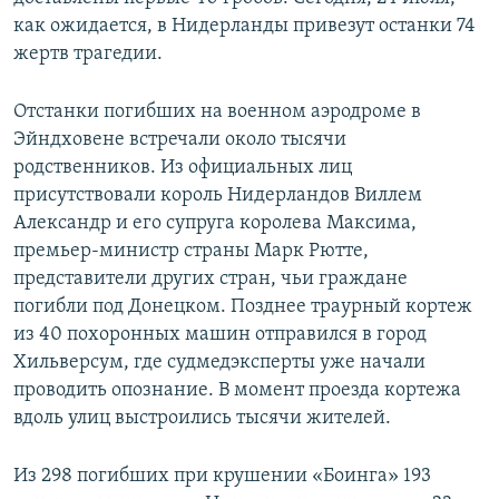
СПОРТ
БЛОГИ
АРХИВ РАДИОПРОГРАММЫ
как ожидается, в Нидерланды привезут останки 74
жертв трагедии.
МИР
ГОЛОСА
ЧИТАЕМ ПРЕССУ
Все сайты РСЕ/РС
Отстанки погибших на военном аэродроме в
Эйндховене встречали около тысячи
родственников. Из официальных лиц
присутствовали король Нидерландов Виллем
Александр и его супруга королева Максима,
премьер-министр страны Марк Рютте,
представители других стран, чьи граждане
погибли под Донецком. Позднее траурный кортеж
из 40 похоронных машин отправился в город
Хильверсум, где судмедэксперты уже начали
проводить опознание. В момент проезда кортежа
вдоль улиц выстроились тысячи жителей.
Из 298 погибших при крушении «Боинга» 193