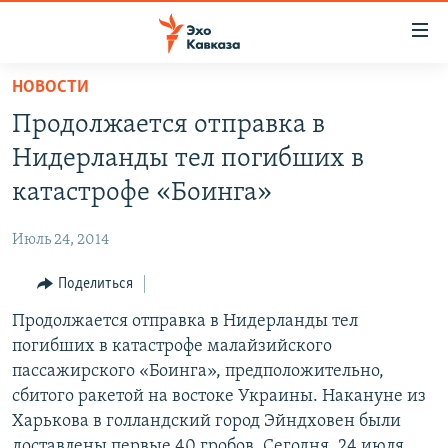
Accessibility
links
Вернуться
НОВОСТИ
к
НОВОСТИ
Продолжается отправка в
основному
ТБИЛИСИ
содержанию
Нидерланды тел погибших в
СУХУМИ
Вернутся
катастрофе «Боинга»
к
ЦХИНВАЛИ
главной
Июль 24, 2014
ВЕСЬ КАВКАЗ
навигации
Вернутся
Поделиться
ТЕМЫ
СЕВЕРНЫЙ КАВКАЗ
к
Продолжается отправка в Нидерланды тел
РУБРИКИ
АРМЕНИЯ
ПОЛИТИКА
поиску
погибших в катастрофе малайзийского
МУЛЬТИМЕДИА
АЗЕРБАЙДЖАН
ЭКОНОМИКА
НЕКРУГЛЫЙ СТОЛ
пассажирского «Боинга», предположительно,
АУДИО
сбитого ракетой на востоке Украины. Накануне из
ОБЩЕСТВО
ГОСТЬ НЕДЕЛИ
ВИДЕО
Харькова в голландский город Эйндховен были
КУЛЬТУРА
ПОЗИЦИЯ
ФОТО
ПОДКАСТЫ
доставлены первые 40 гробов. Сегодня, 24 июля,
ПРИСОЕДИНЯЙТЕСЬ!