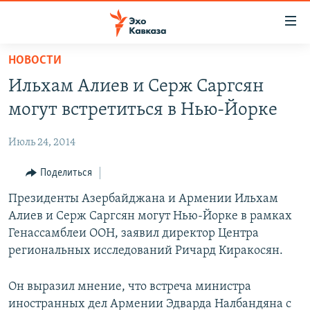
Accessibility
links
Вернуться
НОВОСТИ
к
НОВОСТИ
Ильхам Алиев и Серж Саргсян
основному
ТБИЛИСИ
содержанию
могут встретиться в Нью-Йорке
СУХУМИ
Вернутся
к
Июль 24, 2014
ЦХИНВАЛИ
главной
ВЕСЬ КАВКАЗ
Поделиться
навигации
Вернутся
ТЕМЫ
Президенты Азербайджана и Армении Ильхам
СЕВЕРНЫЙ КАВКАЗ
к
Алиев и Серж Саргсян могут Нью-Йорке в рамках
РУБРИКИ
АРМЕНИЯ
ПОЛИТИКА
поиску
Генассамблеи ООН, заявил директор Центра
МУЛЬТИМЕДИА
АЗЕРБАЙДЖАН
ЭКОНОМИКА
НЕКРУГЛЫЙ СТОЛ
региональных исследований Ричард Киракосян.
АУДИО
ОБЩЕСТВО
ГОСТЬ НЕДЕЛИ
ВИДЕО
Он выразил мнение, что встреча министра
КУЛЬТУРА
ПОЗИЦИЯ
ФОТО
ПОДКАСТЫ
иностранных дел Армении Эдварда Налбандяна с
ПРИСОЕДИНЯЙТЕСЬ!