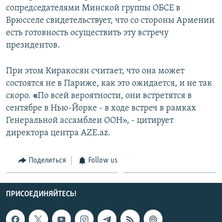
сопредседателями Минской группы ОБСЕ в
СПОРТ
БЛОГИ
АРХИВ РАДИОПРОГРАММЫ
Брюсселе свидетельствует, что со стороны Армении
МИР
ГОЛОСА
есть готовность осуществить эту встречу
президентов.
ЧИТАЕМ ПРЕССУ
Все сайты РСЕ/РС
При этом Киракосян считает, что она может
состоятся не в Париже, как это ожидается, и не так
скоро.
«
По всей вероятности, они встретятся в
сентябре в Нью-Йорке - в ходе встреч в рамках
Генеральной ассамблеи ООН», - цитирует
директора центра AZE.az.
Поделиться
Follow us
ПРИСОЕДИНЯЙТЕСЬ!