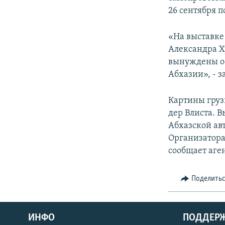
СПОРТ
БЛОГИ
АРХИВ РАДИОПРОГРАММЫ
26 сентября п
МИР
ГОЛОСА
«На выставке
ЧИТАЕМ ПРЕССУ
Александра Ху
вынуждены ос
Абхазии», - з
Картины груз
дер Влиста. 
Абхазской ав
Организатора
сообщает аге
Поделить
ИНФО
ПОДДЕР