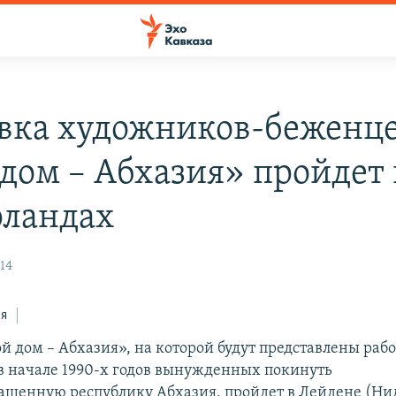
вка художников-беженц
дом – Абхазия» пройдет 
ландах
14
ся
й дом – Абхазия», на которой будут представлены раб
в начале 1990-х годов вынужденных покинуть
ашенную республику Абхазия, пройдет в Лейдене (Ни