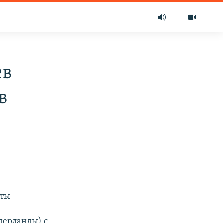
ев
в
оты
дерланды) с