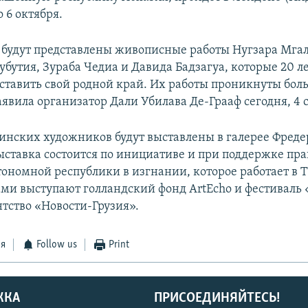
о 6 октября.
 будут представлены живописные работы Нугзара Мга
бутия, Зураба Чедиа и Давида Бадзагуа, которые 20 л
тавить свой родной край. Их работы проникнуты боль
аявила организатор Дали Убилава Де-Грааф сегодня, 4 
инских художников будут выставлены в галерее Фреде
Выставка состоится по инициативе и при поддержке пра
тономной республики в изгнании, которое работает в 
ми выступают голландский фонд ArtEcho и фестиваль 
нтство «Новости-Грузия».
ся
Follow us
Print
ЖКА
ПРИСОЕДИНЯЙТЕСЬ!