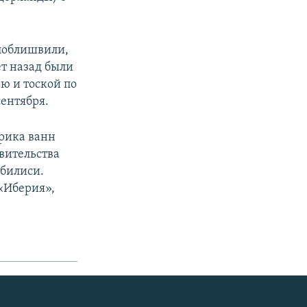
лоблишвили,
ет назад были
ю и тоской по
сентября.
рика ванн
вительства
Тбилиси.
«Иберия»,