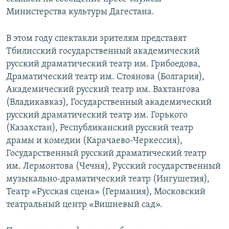
СПОРТ
БЛОГИ
АРХИВ РАДИОПРОГРАММЫ
Министерства культуры Дагестана.
МИР
ГОЛОСА
В этом году спектакли зрителям представят
ЧИТАЕМ ПРЕССУ
Все сайты РСЕ/РС
Тбилисский государственный академический
русский драматический театр им. Грибоедова,
Драматический театр им. Стоянова (Болгария),
Академический русский театр им. Вахтангова
(Владикавказ), Государственный академический
русский драматический театр им. Горького
(Казахстан), Республиканский русский театр
драмы и комедии (Карачаево-Черкессия),
Государственный русский драматический театр
им. Лермонтова (Чечня), Русский государственный
музыкально-драматический театр (Ингушетия),
Театр «Русская сцена» (Германия), Московский
театральный центр «Вишневый сад».