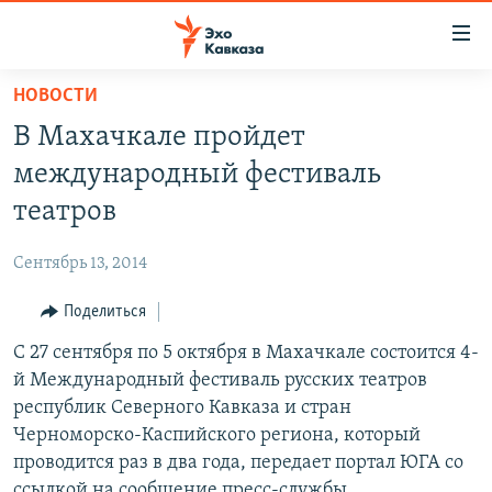
Accessibility
links
Вернуться
НОВОСТИ
к
НОВОСТИ
В Махачкале пройдет
основному
ТБИЛИСИ
содержанию
международный фестиваль
СУХУМИ
Вернутся
театров
к
ЦХИНВАЛИ
главной
Сентябрь 13, 2014
ВЕСЬ КАВКАЗ
навигации
Вернутся
Поделиться
ТЕМЫ
СЕВЕРНЫЙ КАВКАЗ
к
С 27 сентября по 5 октября в Махачкале состоится 4-
РУБРИКИ
АРМЕНИЯ
ПОЛИТИКА
поиску
й Международный фестиваль русских театров
МУЛЬТИМЕДИА
АЗЕРБАЙДЖАН
ЭКОНОМИКА
НЕКРУГЛЫЙ СТОЛ
республик Северного Кавказа и стран
АУДИО
Черноморско-Каспийского региона, который
ОБЩЕСТВО
ГОСТЬ НЕДЕЛИ
ВИДЕО
проводится раз в два года, передает портал ЮГА со
КУЛЬТУРА
ПОЗИЦИЯ
ФОТО
ПОДКАСТЫ
ссылкой на сообщение пресс-службы
ПРИСОЕДИНЯЙТЕСЬ!