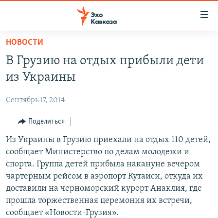
Accessibility
links
Вернуться
НОВОСТИ
к
НОВОСТИ
В Грузию на отдых прибыли дети
основному
ТБИЛИСИ
содержанию
из Украины
СУХУМИ
Вернутся
к
Сентябрь 17, 2014
ЦХИНВАЛИ
главной
ВЕСЬ КАВКАЗ
Поделиться
навигации
Вернутся
ТЕМЫ
Из Украины в Грузию приехали на отдых 110 детей,
СЕВЕРНЫЙ КАВКАЗ
к
сообщает Министерство по делам молодежи и
РУБРИКИ
АРМЕНИЯ
ПОЛИТИКА
поиску
спорта. Группа детей прибыла накануне вечером
МУЛЬТИМЕДИА
АЗЕРБАЙДЖАН
ЭКОНОМИКА
НЕКРУГЛЫЙ СТОЛ
чартерным рейсом в аэропорт Кутаиси, откуда их
доставили на черноморский курорт Анаклия, где
АУДИО
ОБЩЕСТВО
ГОСТЬ НЕДЕЛИ
ВИДЕО
прошла торжественная церемония их встречи,
КУЛЬТУРА
ПОЗИЦИЯ
ФОТО
ПОДКАСТЫ
сообщает «Новости-Грузия».
ПРИСОЕДИНЯЙТЕСЬ!