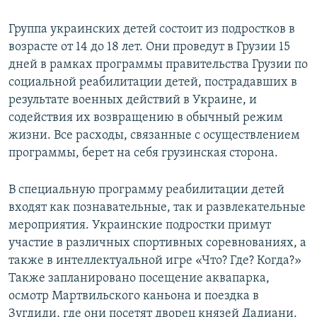
СПОРТ
БЛОГИ
АРХИВ РАДИОПРОГРАММЫ
Группа украинских детей состоит из подростков в
МИР
ГОЛОСА
возрасте от 14 до 18 лет. Они проведут в Грузии 15
дней в рамках программы правительства Грузии по
ЧИТАЕМ ПРЕССУ
Все сайты РСЕ/РС
социальной реабилитации детей, пострадавших в
результате военных действий в Украине, и
содействия их возвращению в обычный режим
жизни. Все расходы, связанные с осуществлением
программы, берет на себя грузинская сторона.
В специальную программу реабилитации детей
входят как познавательные, так и развлекательные
мероприятия. Украинские подростки примут
участие в различных спортивных соревнованиях, а
также в интеллектуальной игре «Что? Где? Когда?»
Также запланировано посещение аквапарка,
осмотр Мартвильского каньона и поездка в
Зугдиди, где они посетят дворец князей Дадиани.