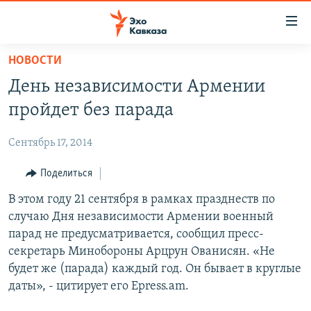
Accessibility
links
Вернуться
НОВОСТИ
к
НОВОСТИ
День независимости Армении
основному
ТБИЛИСИ
содержанию
пройдет без парада
СУХУМИ
Вернутся
к
Сентябрь 17, 2014
ЦХИНВАЛИ
главной
ВЕСЬ КАВКАЗ
Поделиться
навигации
Вернутся
ТЕМЫ
В этом году 21 сентября в рамках празднеств по
СЕВЕРНЫЙ КАВКАЗ
к
случаю Дня независимости Армении военный
РУБРИКИ
АРМЕНИЯ
ПОЛИТИКА
поиску
парад не предусматривается, сообщил пресс-
МУЛЬТИМЕДИА
АЗЕРБАЙДЖАН
ЭКОНОМИКА
НЕКРУГЛЫЙ СТОЛ
секретарь Минобороны Арцрун Ованисян. «Не
будет же (парада) каждый год. Он бывает в круглые
АУДИО
ОБЩЕСТВО
ГОСТЬ НЕДЕЛИ
ВИДЕО
даты», - цитирует его Epress.am.
КУЛЬТУРА
ПОЗИЦИЯ
ФОТО
ПОДКАСТЫ
ПРИСОЕДИНЯЙТЕСЬ!