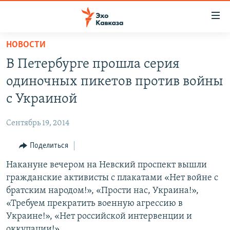
Accessibility
links
Вернуться
НОВОСТИ
к
НОВОСТИ
В Петербурге прошла серия
основному
ТБИЛИСИ
содержанию
одиночных пикетов против войны
СУХУМИ
Вернутся
с Украиной
к
ЦХИНВАЛИ
главной
Сентябрь 19, 2014
ВЕСЬ КАВКАЗ
навигации
Вернутся
Поделиться
ТЕМЫ
СЕВЕРНЫЙ КАВКАЗ
к
Накануне вечером на Невский проспект вышли
РУБРИКИ
АРМЕНИЯ
ПОЛИТИКА
поиску
гражданские активисты с плакатами «Нет войне с
МУЛЬТИМЕДИА
АЗЕРБАЙДЖАН
ЭКОНОМИКА
НЕКРУГЛЫЙ СТОЛ
братским народом!», «Прости нас, Украина!»,
АУДИО
«Требуем прекратить военную агрессию в
ОБЩЕСТВО
ГОСТЬ НЕДЕЛИ
ВИДЕО
Украине!», «Нет российской интервенции и
КУЛЬТУРА
ПОЗИЦИЯ
ФОТО
ПОДКАСТЫ
оккупации!».
ПРИСОЕДИНЯЙТЕСЬ!