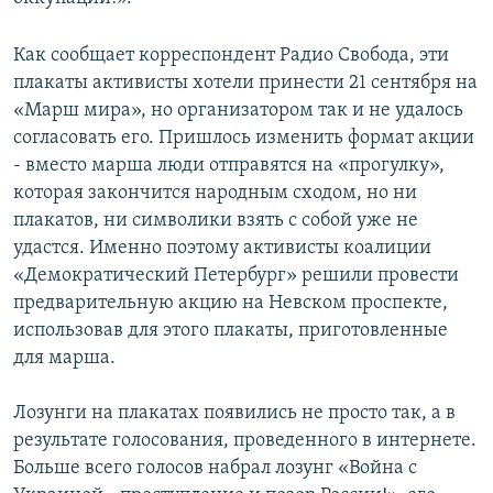
СПОРТ
БЛОГИ
АРХИВ РАДИОПРОГРАММЫ
Как сообщает корреспондент Радио Свобода, эти
МИР
ГОЛОСА
плакаты активисты хотели принести 21 сентября на
ЧИТАЕМ ПРЕССУ
Все сайты РСЕ/РС
«Марш мира», но организатором так и не удалось
согласовать его. Пришлось изменить формат акции
- вместо марша люди отправятся на «прогулку»,
которая закончится народным сходом, но ни
плакатов, ни символики взять с собой уже не
удастся. Именно поэтому активисты коалиции
«Демократический Петербург» решили провести
предварительную акцию на Невском проспекте,
использовав для этого плакаты, приготовленные
для марша.
Лозунги на плакатах появились не просто так, а в
результате голосования, проведенного в интернете.
Больше всего голосов набрал лозунг «Война с