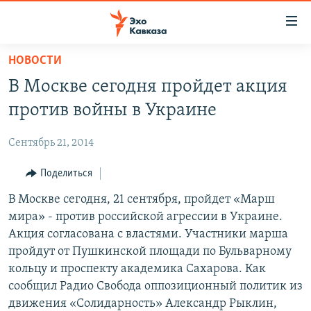
Accessibility
links
Вернуться
НОВОСТИ
к
НОВОСТИ
В Москве сегодня пройдет акция
основному
ТБИЛИСИ
содержанию
против войны в Украине
СУХУМИ
Вернутся
к
Сентябрь 21, 2014
ЦХИНВАЛИ
главной
ВЕСЬ КАВКАЗ
Поделиться
навигации
Вернутся
ТЕМЫ
В Москве сегодня, 21 сентября, пройдет «Марш
СЕВЕРНЫЙ КАВКАЗ
к
мира» - против российской агрессии в Украине.
РУБРИКИ
АРМЕНИЯ
ПОЛИТИКА
поиску
Акция согласована с властями. Участники марша
МУЛЬТИМЕДИА
АЗЕРБАЙДЖАН
ЭКОНОМИКА
НЕКРУГЛЫЙ СТОЛ
пройдут от Пушкинской площади по Бульварному
кольцу и проспекту академика Сахарова. Как
АУДИО
ОБЩЕСТВО
ГОСТЬ НЕДЕЛИ
ВИДЕО
сообщил Радио Свобода оппозиционный политик из
КУЛЬТУРА
ПОЗИЦИЯ
ФОТО
ПОДКАСТЫ
движения «Солидарность» Александр Рыклин,
ПРИСОЕДИНЯЙТЕСЬ!