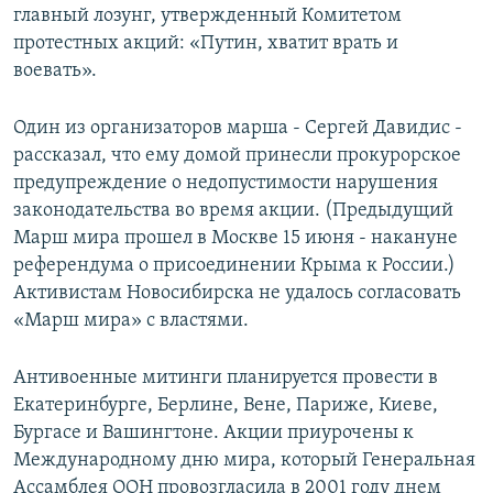
главный лозунг, утвержденный Комитетом
СПОРТ
БЛОГИ
АРХИВ РАДИОПРОГРАММЫ
протестных акций: «Путин, хватит врать и
МИР
ГОЛОСА
воевать».
ЧИТАЕМ ПРЕССУ
Все сайты РСЕ/РС
Один из организаторов марша - Сергей Давидис -
рассказал, что ему домой принесли прокурорское
предупреждение о недопустимости нарушения
законодательства во время акции. (Предыдущий
Марш мира прошел в Москве 15 июня - накануне
референдума о присоединении Крыма к России.)
Активистам Новосибирска не удалось согласовать
«Марш мира» с властями.
Антивоенные митинги планируется провести в
Екатеринбурге, Берлине, Вене, Париже, Киеве,
Бургасе и Вашингтоне. Акции приурочены к
Международному дню мира, который Генеральная
Ассамблея ООН провозгласила в 2001 году днем