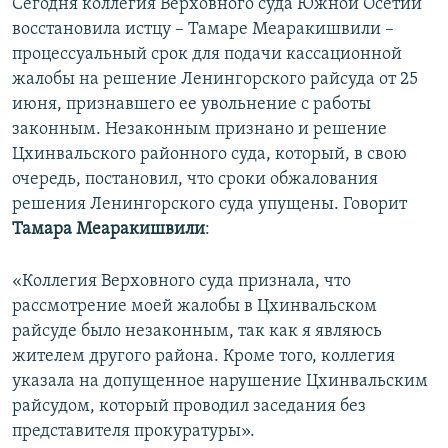
Сегодня коллегия Верховного суда Южной Осетии
восстановила истцу – Тамаре Меаракишвили –
процессуальный срок для подачи кассационной
жалобы на решение Ленингорского райсуда от 25
июня, признавшего ее увольнение с работы
законным. Незаконным признано и решение
Цхинвальского районного суда, который, в свою
очередь, постановил, что сроки обжалования
решения Ленингорского суда упущены. Говорит
Тамара Меаракишвили
:
«Коллегия Верховного суда признала, что
рассмотрение моей жалобы в Цхинвальском
райсуде было незаконным, так как я являюсь
жителем другого района. Кроме того, коллегия
указала на допущенное нарушение Цхинвальским
райсудом, который проводил заседания без
представителя прокуратуры».