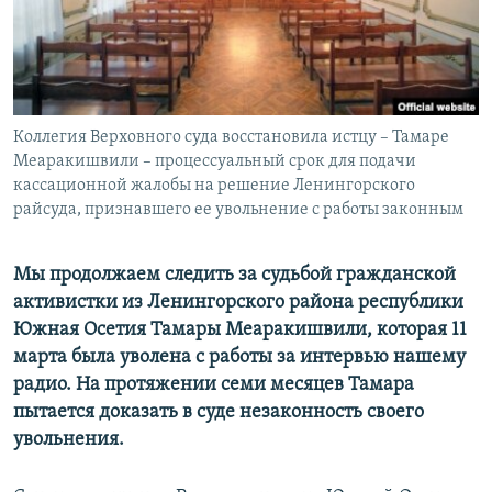
СПОРТ
БЛОГИ
АРХИВ РАДИОПРОГРАММЫ
МИР
ГОЛОСА
ЧИТАЕМ ПРЕССУ
Все сайты РСЕ/РС
Коллегия Верховного суда восстановила истцу – Тамаре
Меаракишвили – процессуальный срок для подачи
кассационной жалобы на решение Ленингорского
райсуда, признавшего ее увольнение с работы законным
Мы продолжаем следить за судьбой гражданской
активистки из Ленингорского района республики
Южная Осетия Тамары Меаракишвили, которая 11
марта была уволена с работы за интервью нашему
радио. На протяжении семи месяцев Тамара
пытается доказать в суде незаконность своего
увольнения.