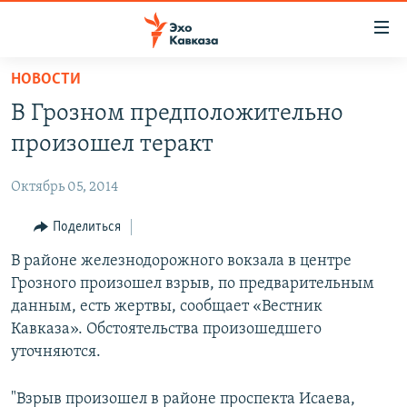
Accessibility
links
Вернуться
НОВОСТИ
к
НОВОСТИ
В Грозном предположительно
основному
ТБИЛИСИ
содержанию
произошел теракт
СУХУМИ
Вернутся
к
Октябрь 05, 2014
ЦХИНВАЛИ
главной
ВЕСЬ КАВКАЗ
Поделиться
навигации
Вернутся
ТЕМЫ
В районе железнодорожного вокзала в центре
СЕВЕРНЫЙ КАВКАЗ
к
Грозного произошел взрыв, по предварительным
РУБРИКИ
АРМЕНИЯ
ПОЛИТИКА
поиску
данным, есть жертвы, сообщает «Вестник
МУЛЬТИМЕДИА
АЗЕРБАЙДЖАН
ЭКОНОМИКА
НЕКРУГЛЫЙ СТОЛ
Кавказа». Обстоятельства произошедшего
уточняются.
АУДИО
ОБЩЕСТВО
ГОСТЬ НЕДЕЛИ
ВИДЕО
КУЛЬТУРА
ПОЗИЦИЯ
ФОТО
ПОДКАСТЫ
"Взрыв произошел в районе проспекта Исаева,
ПРИСОЕДИНЯЙТЕСЬ!