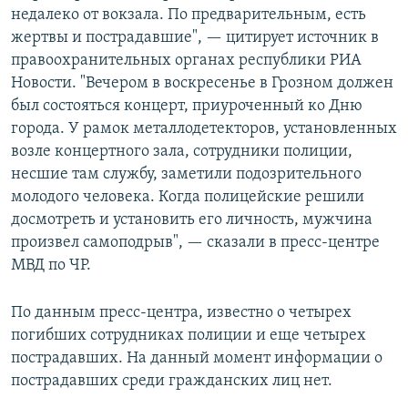
недалеко от вокзала. По предварительным, есть
СПОРТ
БЛОГИ
АРХИВ РАДИОПРОГРАММЫ
жертвы и пострадавшие", — цитирует источник в
МИР
ГОЛОСА
правоохранительных органах республики РИА
Новости. "Вечером в воскресенье в Грозном должен
ЧИТАЕМ ПРЕССУ
Все сайты РСЕ/РС
был состояться концерт, приуроченный ко Дню
города. У рамок металлодетекторов, установленных
возле концертного зала, сотрудники полиции,
несшие там службу, заметили подозрительного
молодого человека. Когда полицейские решили
досмотреть и установить его личность, мужчина
произвел самоподрыв", — сказали в пресс-центре
МВД по ЧР.
По данным пресс-центра, известно о четырех
погибших сотрудниках полиции и еще четырех
пострадавших. На данный момент информации о
пострадавших среди гражданских лиц нет.