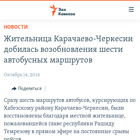
Accessibility
links
Вернуться
НОВОСТИ
к
НОВОСТИ
Жительница Карачаево-Черкесии
основному
ТБИЛИСИ
содержанию
добилась возобновления шести
СУХУМИ
Вернутся
автобусных маршрутов
к
ЦХИНВАЛИ
главной
Октябрь 14, 2014
ВЕСЬ КАВКАЗ
навигации
Вернутся
Поделиться
ТЕМЫ
СЕВЕРНЫЙ КАВКАЗ
к
Сразу шесть маршрутов автобусов, курсирующих по
РУБРИКИ
АРМЕНИЯ
ПОЛИТИКА
поиску
Хабезскому району Карачаево-Черкесии, были
МУЛЬТИМЕДИА
АЗЕРБАЙДЖАН
ЭКОНОМИКА
НЕКРУГЛЫЙ СТОЛ
восстановлены благодаря местной жительнице,
АУДИО
пожаловавшейся главе республики Рашиду
ОБЩЕСТВО
ГОСТЬ НЕДЕЛИ
ВИДЕО
Темрезову в прямом эфире на постоянные срывы
КУЛЬТУРА
ПОЗИЦИЯ
ФОТО
ПОДКАСТЫ
рейсов.
ПРИСОЕДИНЯЙТЕСЬ!