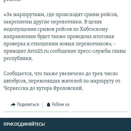
СПОРТ
БЛОГИ
АРХИВ РАДИОПРОГРАММЫ
«За маршрутами, где происходят срывы рейсов,
МИР
ГОЛОСА
закреплены другие перевозчики. В целях
ЧИТАЕМ ПРЕССУ
Все сайты РСЕ/РС
недопущения срывов рейсов по Хабезскому
направлению будет также проведена итоговая
проверка в отношении новых перевозчиков», -
приводит Avto25.ru сообщение пресс-службы главы
республики.
Сообщается, что также увеличено до трех число
автобусов, перевозящих жителей по маршруту от
Черкесска до хутора Фроловский.
Поделиться
Follow us
ПРИСОЕДИНЯЙТЕСЬ!