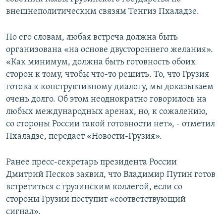
СПОРТ
БЛОГИ
АРХИВ РАДИОПРОГРАММЫ
внешнеполитическим связям Тенгиз Пхаладзе.
МИР
ГОЛОСА
По его словам, любая встреча должна быть
ЧИТАЕМ ПРЕССУ
Все сайты РСЕ/РС
организована «на основе двустороннего желания».
«Как минимум, должна быть готовность обоих
сторон к тому, чтобы что-то решить. То, что Грузия
готова к конструктивному диалогу, мы доказываем
очень долго. Об этом неоднократно говорилось на
любых международных аренах, но, к сожалению,
со стороны России такой готовности нет», - отметил
Пхаладзе, передает «Новости-Грузия».
Ранее пресс-секретарь президента России
Дмитрий Песков заявил, что Владимир Путин готов
встретиться с грузинским коллегой, если со
стороны Грузии поступит «соответствующий
сигнал».