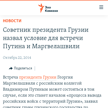
Accessibility
links
Вернуться
НОВОСТИ
к
НОВОСТИ
Советник президента Грузии
основному
ТБИЛИСИ
содержанию
назвал условие для встречи
СУХУМИ
Вернутся
Путина и Маргвелашвили
к
ЦХИНВАЛИ
главной
Октябрь 22, 2014
ВЕСЬ КАВКАЗ
навигации
Вернутся
Поделиться
ТЕМЫ
СЕВЕРНЫЙ КАВКАЗ
к
Встреча
президента Грузии
Георгия
РУБРИКИ
АРМЕНИЯ
ПОЛИТИКА
поиску
Маргвелашвили с российским коллегой
МУЛЬТИМЕДИА
АЗЕРБАЙДЖАН
ЭКОНОМИКА
НЕКРУГЛЫЙ СТОЛ
Владимиром Путиным может состояться в том
АУДИО
случае, если это станет началом «процесса вывода
ОБЩЕСТВО
ГОСТЬ НЕДЕЛИ
ВИДЕО
российских войск с территорий Грузии», заявил
КУЛЬТУРА
ПОЗИЦИЯ
ФОТО
ПОДКАСТЫ
советник главы грузинского государства по
ПРИСОЕДИНЯЙТЕСЬ!