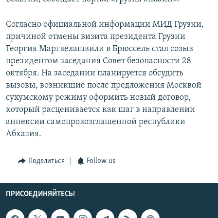
СПОРТ
БЛОГИ
АРХИВ РАДИОПРОГРАММЫ
Согласно официальной информации МИД Грузии,
МИР
ГОЛОСА
причиной отмены визита президента Грузии
ЧИТАЕМ ПРЕССУ
Все сайты РСЕ/РС
Георгия Маргвелашвили в Брюссель стал созыв
президентом заседания Совет безопасности 28
октября. На заседании планируется обсудить
вызовы, возникшие после предложения Москвой
сухумскому режиму оформить новый договор,
который расценивается как шаг в направлении
аннексии самопровозглашенной республики
Абхазия.
Поделиться
Follow us
ПРИСОЕДИНЯЙТЕСЬ!