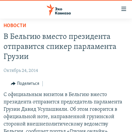
Accessibility
links
Вернуться
НОВОСТИ
к
НОВОСТИ
В Бельгию вместо президента
основному
ТБИЛИСИ
содержанию
отправится спикер парламента
СУХУМИ
Вернутся
Грузии
к
ЦХИНВАЛИ
главной
Октябрь 24, 2014
ВЕСЬ КАВКАЗ
навигации
Вернутся
Поделиться
ТЕМЫ
СЕВЕРНЫЙ КАВКАЗ
к
С официальным визитом в Бельгию вместо
РУБРИКИ
АРМЕНИЯ
ПОЛИТИКА
поиску
президента отправится председатель парламента
МУЛЬТИМЕДИА
АЗЕРБАЙДЖАН
ЭКОНОМИКА
НЕКРУГЛЫЙ СТОЛ
Грузии Давид Усупашвили. Об этом говорится в
АУДИО
официальной ноте, направленной грузинской
ОБЩЕСТВО
ГОСТЬ НЕДЕЛИ
ВИДЕО
стороной внешнеполитическому ведомству
КУЛЬТУРА
ПОЗИЦИЯ
ФОТО
ПОДКАСТЫ
Бельгии, сообщает портал «Грузия онлайн».
ПРИСОЕДИНЯЙТЕСЬ!