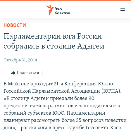
Accessibility
links
Вернуться
НОВОСТИ
к
НОВОСТИ
Парламентарии юга России
основному
ТБИЛИСИ
содержанию
собрались в столице Адыгеи
СУХУМИ
Вернутся
к
Октябрь 31, 2014
ЦХИНВАЛИ
главной
ВЕСЬ КАВКАЗ
Поделиться
навигации
Вернутся
ТЕМЫ
В Майкопе проходит 21-я Конференция Южно-
СЕВЕРНЫЙ КАВКАЗ
к
Российской Парламентской Ассоциации (ЮРПА).
РУБРИКИ
АРМЕНИЯ
ПОЛИТИКА
поиску
«В столицу Адыгеи приехали более 90
МУЛЬТИМЕДИА
АЗЕРБАЙДЖАН
ЭКОНОМИКА
НЕКРУГЛЫЙ СТОЛ
представителей парламентов и законодательных
собраний субъектов ЮФО. Парламентарии
АУДИО
ОБЩЕСТВО
ГОСТЬ НЕДЕЛИ
ВИДЕО
планируют рассмотреть более 35 вопросов повестки
КУЛЬТУРА
ПОЗИЦИЯ
ФОТО
ПОДКАСТЫ
дня», - рассказали в пресс-службе Госсовета-Хасэ
ПРИСОЕДИНЯЙТЕСЬ!