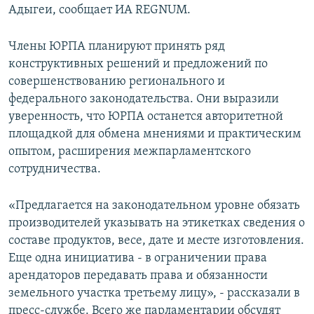
Адыгеи, сообщает ИА REGNUM.
СПОРТ
БЛОГИ
АРХИВ РАДИОПРОГРАММЫ
МИР
ГОЛОСА
Члены ЮРПА планируют принять ряд
конструктивных решений и предложений по
ЧИТАЕМ ПРЕССУ
Все сайты РСЕ/РС
совершенствованию регионального и
федерального законодательства. Они выразили
уверенность, что ЮРПА останется авторитетной
площадкой для обмена мнениями и практическим
опытом, расширения межпарламентского
сотрудничества.
«Предлагается на законодательном уровне обязать
производителей указывать на этикетках сведения о
составе продуктов, весе, дате и месте изготовления.
Еще одна инициатива - в ограничении права
арендаторов передавать права и обязанности
земельного участка третьему лицу», - рассказали в
пресс-службе. Всего же парламентарии обсудят