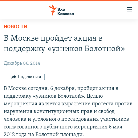
Accessibility
links
Вернуться
НОВОСТИ
к
НОВОСТИ
В Москве пройдет акция в
основному
ТБИЛИСИ
содержанию
поддержку «узников Болотной»
СУХУМИ
Вернутся
к
Декабрь 06, 2014
ЦХИНВАЛИ
главной
ВЕСЬ КАВКАЗ
Поделиться
навигации
Вернутся
ТЕМЫ
В Москве сегодня, 6 декабря, пройдет акция в
СЕВЕРНЫЙ КАВКАЗ
к
поддержку «узников Болотной». Целью
РУБРИКИ
АРМЕНИЯ
ПОЛИТИКА
поиску
мероприятия является выражение протеста против
МУЛЬТИМЕДИА
АЗЕРБАЙДЖАН
ЭКОНОМИКА
НЕКРУГЛЫЙ СТОЛ
нарушения конституционных прав и свобод
человека и уголовного преследования участников
АУДИО
ОБЩЕСТВО
ГОСТЬ НЕДЕЛИ
ВИДЕО
согласованного публичного мероприятия 6 мая
КУЛЬТУРА
ПОЗИЦИЯ
ФОТО
ПОДКАСТЫ
2012 года на Болотной площади.
ПРИСОЕДИНЯЙТЕСЬ!