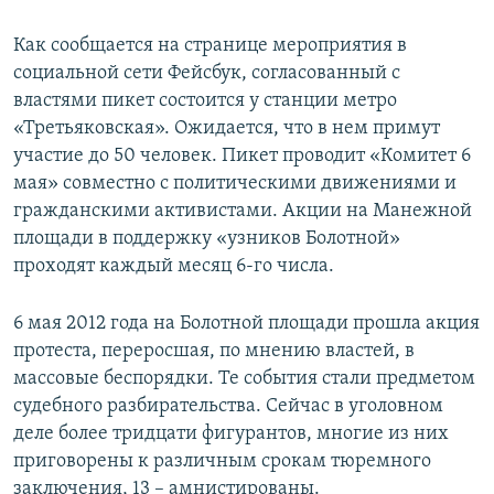
СПОРТ
БЛОГИ
АРХИВ РАДИОПРОГРАММЫ
Как сообщается на странице мероприятия в
МИР
ГОЛОСА
социальной сети Фейсбук, согласованный с
властями пикет состоится у станции метро
ЧИТАЕМ ПРЕССУ
Все сайты РСЕ/РС
«Третьяковская». Ожидается, что в нем примут
участие до 50 человек. Пикет проводит «Комитет 6
мая» совместно с политическими движениями и
гражданскими активистами. Акции на Манежной
площади в поддержку «узников Болотной»
проходят каждый месяц 6-го числа.
6 мая 2012 года на Болотной площади прошла акция
протеста, переросшая, по мнению властей, в
массовые беспорядки. Те события стали предметом
судебного разбирательства. Сейчас в уголовном
деле более тридцати фигурантов, многие из них
приговорены к различным срокам тюремного
заключения, 13 – амнистированы.