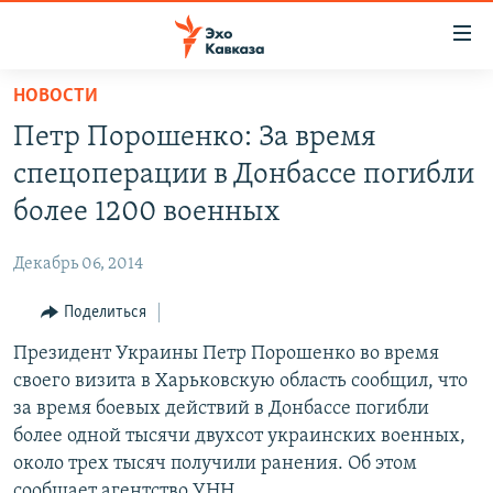
Accessibility
links
Вернуться
НОВОСТИ
к
НОВОСТИ
Петр Порошенко: За время
основному
ТБИЛИСИ
содержанию
спецоперации в Донбассе погибли
СУХУМИ
Вернутся
более 1200 военных
к
ЦХИНВАЛИ
главной
Декабрь 06, 2014
ВЕСЬ КАВКАЗ
навигации
Вернутся
Поделиться
ТЕМЫ
СЕВЕРНЫЙ КАВКАЗ
к
Президент Украины Петр Порошенко во время
РУБРИКИ
АРМЕНИЯ
ПОЛИТИКА
поиску
своего визита в Харьковскую область сообщил, что
МУЛЬТИМЕДИА
АЗЕРБАЙДЖАН
ЭКОНОМИКА
НЕКРУГЛЫЙ СТОЛ
за время боевых действий в Донбассе погибли
АУДИО
более одной тысячи двухсот украинских военных,
ОБЩЕСТВО
ГОСТЬ НЕДЕЛИ
ВИДЕО
около трех тысяч получили ранения. Об этом
КУЛЬТУРА
ПОЗИЦИЯ
ФОТО
ПОДКАСТЫ
сообщает агентство УНН.
ПРИСОЕДИНЯЙТЕСЬ!