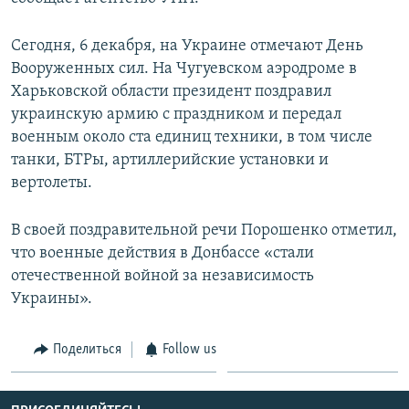
СПОРТ
БЛОГИ
АРХИВ РАДИОПРОГРАММЫ
Сегодня, 6 декабря, на Украине отмечают День
МИР
ГОЛОСА
Вооруженных сил. На Чугуевском аэродроме в
ЧИТАЕМ ПРЕССУ
Все сайты РСЕ/РС
Харьковской области президент поздравил
украинскую армию с праздником и передал
военным около ста единиц техники, в том числе
танки, БТРы, артиллерийские установки и
вертолеты.
В своей поздравительной речи Порошенко отметил,
что военные действия в Донбассе «стали
отечественной войной за независимость
Украины».
Поделиться
Follow us