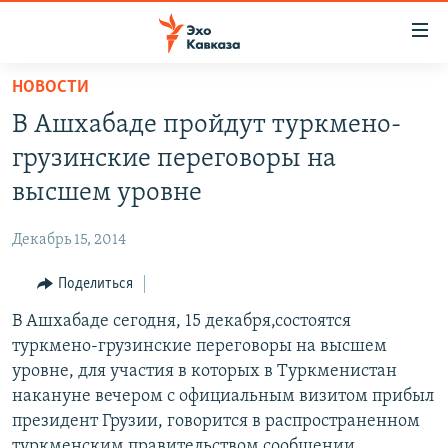
Accessibility
links
Вернуться
НОВОСТИ
к
НОВОСТИ
В Ашхабаде пройдут туркмено-
основному
ТБИЛИСИ
содержанию
грузинские переговоры на
СУХУМИ
Вернутся
высшем уровне
к
ЦХИНВАЛИ
главной
Декабрь 15, 2014
ВЕСЬ КАВКАЗ
навигации
Вернутся
Поделиться
ТЕМЫ
СЕВЕРНЫЙ КАВКАЗ
к
В Ашхабаде сегодня, 15 декабря,состоятся
РУБРИКИ
АРМЕНИЯ
ПОЛИТИКА
поиску
туркмено-грузинские переговоры на высшем
МУЛЬТИМЕДИА
АЗЕРБАЙДЖАН
ЭКОНОМИКА
НЕКРУГЛЫЙ СТОЛ
уровне, для участия в которых в Туркменистан
АУДИО
накануне вечером с официальным визитом прибыл
ОБЩЕСТВО
ГОСТЬ НЕДЕЛИ
ВИДЕО
президент Грузии, говорится в распространенном
КУЛЬТУРА
ПОЗИЦИЯ
ФОТО
ПОДКАСТЫ
туркменским правительством сообщении.
ПРИСОЕДИНЯЙТЕСЬ!