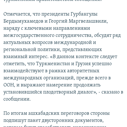
СПОРТ
БЛОГИ
АРХИВ РАДИОПРОГРАММЫ
Отмечается, что президенты Гурбангулы
МИР
ГОЛОСА
Бердымухамедов и Георгий Маргвелашвили,
ЧИТАЕМ ПРЕССУ
Все сайты РСЕ/РС
наряду с ключевыми направлениями
межгосударственного сотрудничества, обсудят ряд
актуальных вопросов международной и
региональной политики, представляющих
взаимный интерес. «В данном контексте следует
отметить, что Туркменистан и Грузия успешно
взаимодействуют в рамках авторитетных
международных организаций, прежде всего в
ООН, и выражают намерение продолжать
установившийся плодотворный диалог», - сказано в
сообщении.
По итогам ашхабадских переговоров стороны
подпишут пакет двусторонних документов,