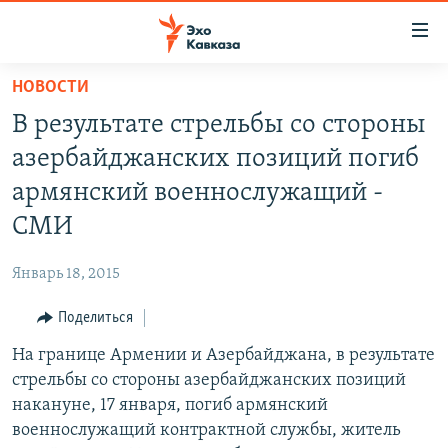
Accessibility
links
Вернуться
НОВОСТИ
к
НОВОСТИ
В результате стрельбы со стороны
основному
ТБИЛИСИ
содержанию
азербайджанских позиций погиб
СУХУМИ
Вернутся
армянский военнослужащий -
к
ЦХИНВАЛИ
СМИ
главной
ВЕСЬ КАВКАЗ
навигации
Январь 18, 2015
Вернутся
ТЕМЫ
СЕВЕРНЫЙ КАВКАЗ
к
Поделиться
РУБРИКИ
АРМЕНИЯ
ПОЛИТИКА
поиску
На границе Армении и Азербайджана, в результате
МУЛЬТИМЕДИА
АЗЕРБАЙДЖАН
ЭКОНОМИКА
НЕКРУГЛЫЙ СТОЛ
стрельбы со стороны азербайджанских позиций
АУДИО
ОБЩЕСТВО
ГОСТЬ НЕДЕЛИ
ВИДЕО
накануне, 17 января, погиб армянский
военнослужащий контрактной службы, житель
КУЛЬТУРА
ПОЗИЦИЯ
ФОТО
ПОДКАСТЫ
ПРИСОЕДИНЯЙТЕСЬ!