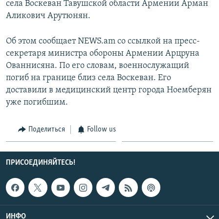
села Воскеван Тавушской области Армении Арман
СПОРТ
БЛОГИ
АРХИВ РАДИОПРОГРАММЫ
Аликович Арутюнян.
МИР
ГОЛОСА
Об этом сообщает NEWS.am со ссылкой на пресс-
ЧИТАЕМ ПРЕССУ
Все сайты РСЕ/РС
секретаря министра обороны Армении Арцруна
Ованнисяна. По его словам, военнослужащий
погиб на границе близ села Воскеван. Его
доставили в медицинский центр города Ноемберян
уже погибшим.
Поделиться
Follow us
ПРИСОЕДИНЯЙТЕСЬ!
ИНФО