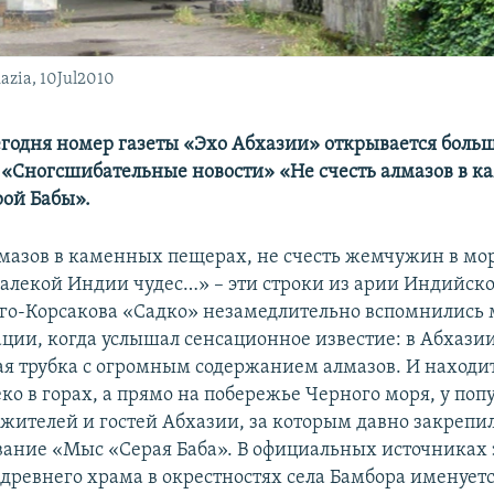
hazia, 10Jul2010
одня номер газеты «Эхо Абхазии» открывается боль
 «Сногсшибательные новости» «Не счесть алмазов в 
ой Бабы».
лмазов в каменных пещерах, не счесть жемчужин в мо
алекой Индии чудес…» – эти строки из арии Индийског
го-Корсакова «Садко» незамедлительно вспомнились 
ации, когда услышал сенсационное известие: в Абхази
я трубка с огромным содержанием алмазов. И находи
еко в горах, а прямо на побережье Черного моря, у поп
 жителей и гостей Абхазии, за которым давно закрепи
вание «Мыс «Серая Баба». В официальных источниках э
древнего храма в окрестностях села Бамбора именуетс