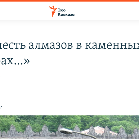
честь алмазов в каменны
рах…»
я
ся