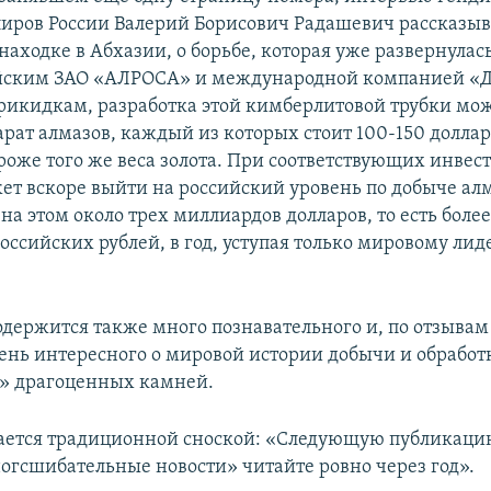
иров России Валерий Борисович Радашевич рассказыва
аходке в Абхазии, о борьбе, которая уже развернулась
йским ЗАО «АЛРОСА» и международной компанией «Д
 прикидкам, разработка этой кимберлитовой трубки мож
рат алмазов, каждый из которых стоит 100-150 долларо
ороже того же веса золота. При соответствующих инвес
ет вскоре выйти на российский уровень по добыче ал
на этом около трех миллиардов долларов, то есть более
ссийских рублей, в год, уступая только мировому лид
одержится также много познавательного и, по отзыва
чень интересного о мировой истории добычи и обработ
я» драгоценных камней.
ается традиционной сноской: «Следующую публикаци
огсшибательные новости» читайте ровно через год».