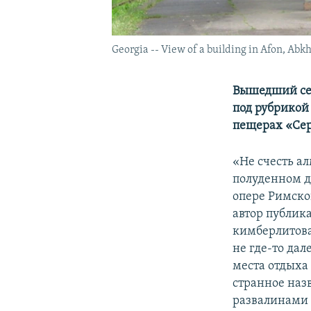
Georgia -- View of a building in Afon, Abk
Вышедший сег
под рубрикой
пещерах «Сер
«Не счесть а
полуденном д
опере Римско
автор публик
кимберлитова
не где-то дал
места отдыха
странное наз
развалинами 