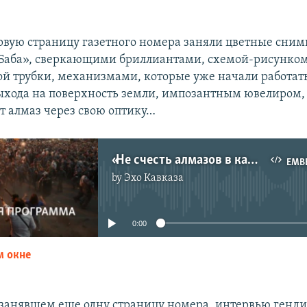
рвую страницу газетного номера заняли цветные сним
Баба», сверкающими бриллиантами, схемой-рисунко
й трубки, механизмами, которые уже начали работат
выхода на поверхность земли, импозантным ювелиром,
т алмаз через свою оптику…
«Не счесть алмазов в каменных пещерах…»
EMB
by
Эхо Кавказа
No media source currently available
0:00
м окне
EMBED
 занявшем еще одну страницу номера, интервью генд