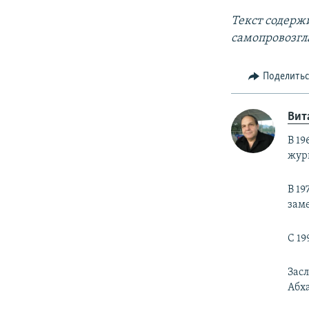
Текст содерж
самопровозгл
Поделить
Вит
В 19
жур
В 19
заме
С 19
Зас
Абх