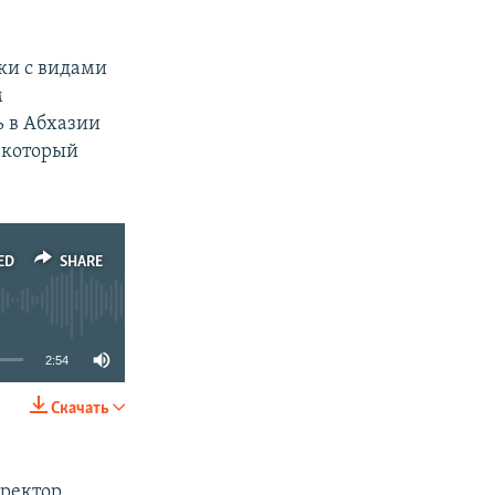
ки с видами
м
ь в Абхазии
 который
ED
SHARE
2:54
Скачать
SHARE
иректор