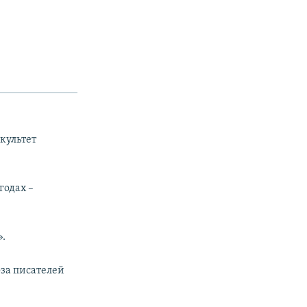
акультет
годах –
».
за писателей