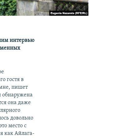
шим интервью
каменных
ре
о гостя в
мне, пишет
и обнаружена
тся она даже
улярного
лось довольно
то место с
я как Айлага-