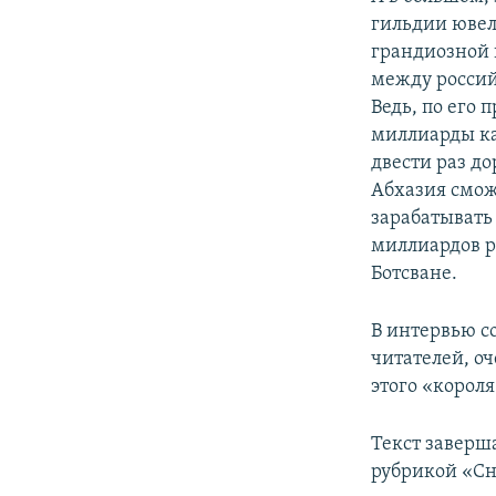
гильдии ювел
грандиозной н
между росси
Ведь, по его
миллиарды ка
двести раз д
Абхазия смож
зарабатывать 
миллиардов ро
Ботсване.
В интервью с
читателей, о
этого «корол
Текст заверш
рубрикой «Сн