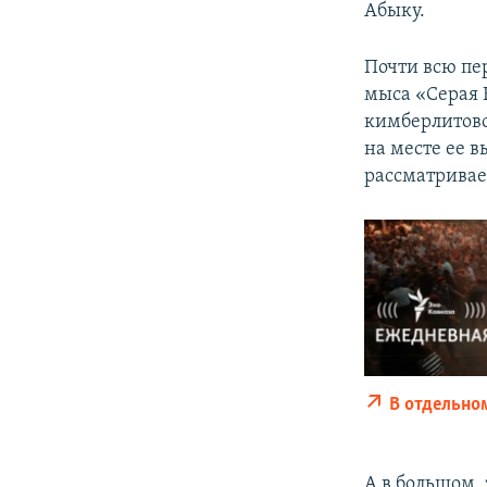
Абыку.
Почти всю пе
мыса «Серая 
кимберлитово
на месте ее 
рассматривае
В отдельно
А в большом,