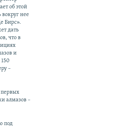
ет об этой
 вокруг нее
е Бирс».
ет дать
в, что в
тициях
мазов и
 150
еру –
м первых
ки алмазов –
ю под