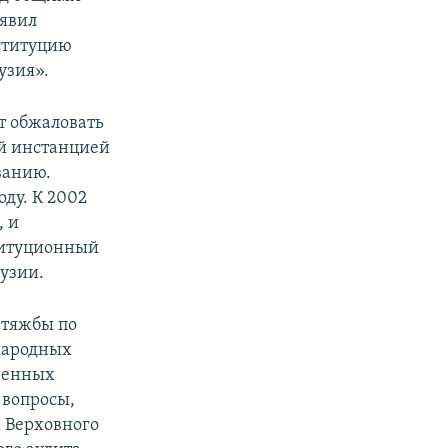
аявил
ституцию
узия».
т обжаловать
й инстанцией
ванию.
ду. К 2002
, и
титуционный
рузии.
 тяжбы по
народных
венных
 вопросы,
 Верховного