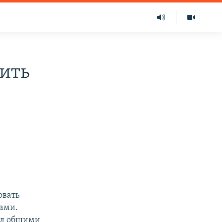
ить
овать
ами.
ад общими