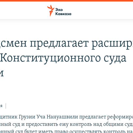
смен предлагает расшир
 Конституционного суда
и
ся
итник Грузии Уча Нануашвили предлагает реформир
ный суд и предоставить ему контроль над общими суд
нный суд будет иметь право осуществлять контроль н