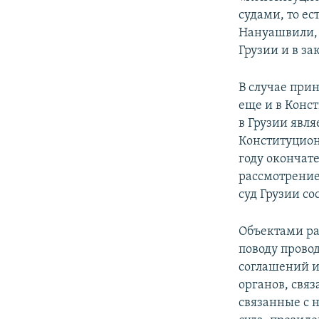
СПОРТ
БЛОГИ
АРХИВ РАДИОПРОГРАММЫ
судами, то ес
МИР
ГОЛОСА
Нануашвили, 
Грузии и в за
ЧИТАЕМ ПРЕССУ
В случае при
еще и в Конс
в Грузии явл
Конституцион
году окончат
рассмотрение
суд Грузии со
Объектами ра
поводу прово
соглашений и
органов, свя
связанные с 