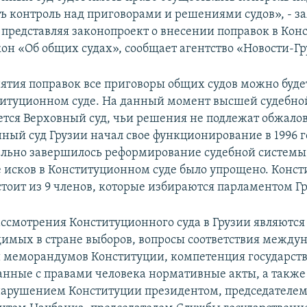
ть контроль над приговорами и решениями судов», - з
представляя законопроект о внесении поправок в Кон
кон «Об общих судах», сообщает агентство «Новости-Гр
нятия поправок все приговоры общих судов можно буде
титуционном суде. На данный момент высшей судебно
яется Верховный суд, чьи решения не подлежат обжало
ный суд Грузии начал свое функционирование в 1996 го
ельно завершилось реформирование судебной системы
 исков в Конституционном суде было упрощено. Конс
стоит из 9 членов, которые избираются парламентом Г
ссмотрения Конституционного суда в Грузии являются
димых в стране выборов, вопросы соответствия между
 меморандумов Конституции, компетенция государст
занные с правами человека нормативные акты, а также
нарушением Конституции президентом, председателем