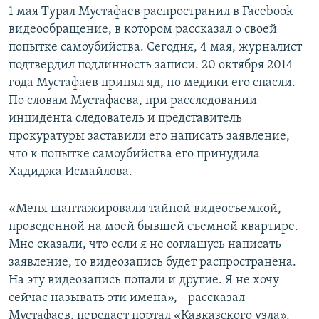
1 мая Турал Мустафаев распространил в Facebook
СПОРТ
БЛОГИ
АРХИВ РАДИОПРОГРАММЫ
видеообращение, в котором рассказал о своей
МИР
ГОЛОСА
попытке самоубийства. Сегодня, 4 мая, журналист
подтвердил подлинность записи. 20 октября 2014
ЧИТАЕМ ПРЕССУ
Все сайты РСЕ/РС
года Мустафаев принял яд, но медики его спасли.
По словам Мустафаева, при расследовании
инцидента следователь и представитель
прокуратуры заставили его написать заявление,
что к попытке самоубийства его принудила
Хадиджа Исмайлова.
«Меня шантажировали тайной видеосъемкой,
проведенной на моей бывшей съемной квартире.
Мне сказали, что если я не соглашусь написать
заявление, то видеозапись будет распространена.
На эту видеозапись попали и другие. Я не хочу
сейчас называть эти имена», - рассказал
Мустафаев, передает портал «Кавказского узла».