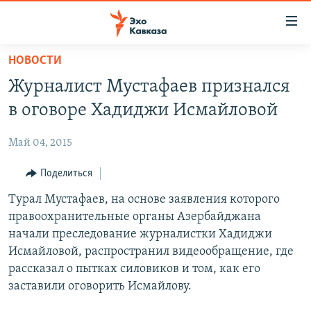
Accessibility
links
Вернуться
НОВОСТИ
к
НОВОСТИ
Журналист Мустафаев признался
основному
ТБИЛИСИ
содержанию
в оговоре Хадиджи Исмайловой
СУХУМИ
Вернутся
к
Май 04, 2015
ЦХИНВАЛИ
главной
ВЕСЬ КАВКАЗ
Поделиться
навигации
Вернутся
ТЕМЫ
Турал Мустафаев, на основе заявления которого
СЕВЕРНЫЙ КАВКАЗ
к
правоохранительные органы Азербайджана
РУБРИКИ
АРМЕНИЯ
ПОЛИТИКА
поиску
начали преследование журналистки Хадиджи
МУЛЬТИМЕДИА
АЗЕРБАЙДЖАН
ЭКОНОМИКА
НЕКРУГЛЫЙ СТОЛ
Исмайловой, распространил видеообращение, где
рассказал о пытках силовиков и том, как его
АУДИО
ОБЩЕСТВО
ГОСТЬ НЕДЕЛИ
ВИДЕО
заставили оговорить Исмайлову.
КУЛЬТУРА
ПОЗИЦИЯ
ФОТО
ПОДКАСТЫ
ПРИСОЕДИНЯЙТЕСЬ!