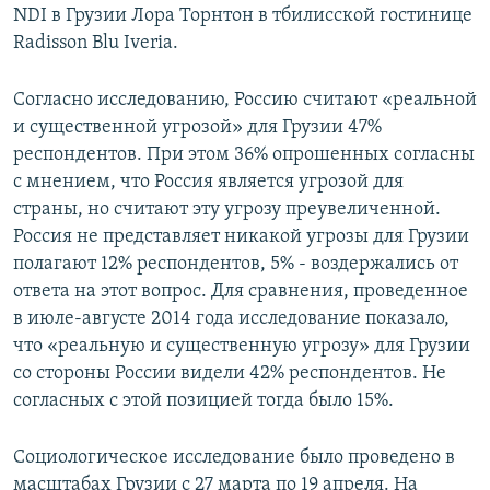
NDI в Грузии Лора Торнтон в тбилисской гостинице
СПОРТ
БЛОГИ
АРХИВ РАДИОПРОГРАММЫ
Radisson Blu Iveria.
МИР
ГОЛОСА
Согласно исследованию, Россию считают «реальной
ЧИТАЕМ ПРЕССУ
Все сайты РСЕ/РС
и существенной угрозой» для Грузии 47%
респондентов. При этом 36% опрошенных согласны
с мнением, что Россия является угрозой для
страны, но считают эту угрозу преувеличенной.
Россия не представляет никакой угрозы для Грузии
полагают 12% респондентов, 5% - воздержались от
ответа на этот вопрос. Для сравнения, проведенное
в июле-августе 2014 года исследование показало,
что «реальную и существенную угрозу» для Грузии
со стороны России видели 42% респондентов. Не
согласных с этой позицией тогда было 15%.
Социологическое исследование было проведено в
масштабах Грузии с 27 марта по 19 апреля. На