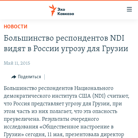
Accessibility
links
Вернуться
НОВОСТИ
к
НОВОСТИ
Большинство респондентов NDI
основному
ТБИЛИСИ
содержанию
видят в России угрозу для Грузии
СУХУМИ
Вернутся
к
Май 11, 2015
ЦХИНВАЛИ
главной
ВЕСЬ КАВКАЗ
Поделиться
навигации
Вернутся
ТЕМЫ
Большинство респондентов Национального
СЕВЕРНЫЙ КАВКАЗ
к
демократического института США (NDI) считают,
РУБРИКИ
АРМЕНИЯ
ПОЛИТИКА
поиску
что Россия представляет угрозу для Грузии, при
МУЛЬТИМЕДИА
АЗЕРБАЙДЖАН
ЭКОНОМИКА
НЕКРУГЛЫЙ СТОЛ
этом часть из них полагает, что эта опасность
преувеличена. Результаты очередного
АУДИО
ОБЩЕСТВО
ГОСТЬ НЕДЕЛИ
ВИДЕО
исследования «Общественное настроение в
КУЛЬТУРА
ПОЗИЦИЯ
ФОТО
ПОДКАСТЫ
Грузии» сегодня, 11 мая, презентовала директор
ПРИСОЕДИНЯЙТЕСЬ!